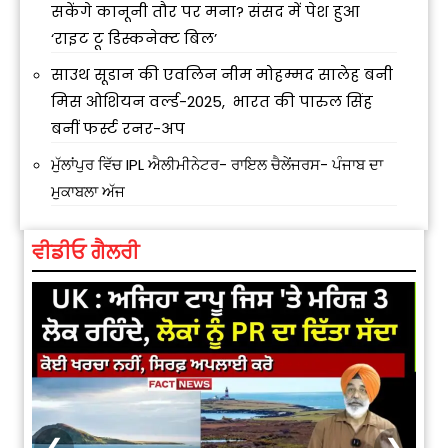
सकेंगे कानूनी तौर पर मना? संसद में पेश हुआ
‘राइट टू डिस्कनेक्ट बिल’
साउथ सूडान की एवलिन नीम मोहम्मद सालेह बनी
मिस ओशियन वर्ल्ड-2025, भारत की पारुल सिंह
बनीं फर्स्ट रनर-अप
ਮੁੱਲਾਂਪੁਰ ਵਿੱਚ IPL ਐਲੀਮੀਨੇਟਰ- ਰਾਇਲ ਚੈਲੇਂਜਰਸ- ਪੰਜਾਬ ਦਾ
ਮੁਕਾਬਲਾ ਅੱਜ
ਵੀਡੀਓ ਗੈਲਰੀ
❮
❯