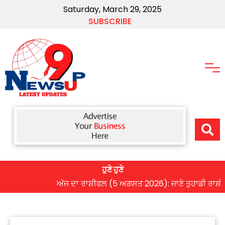
Saturday, March 29, 2025
SUBSCRIBE
ਹੁਣੇ ਹੁਣੇ
ਅੱਜ ਦਾ ਰਾਸ਼ੀਫਲ (5 ਅਗਸਤ 2026): ਜਾਣੋ ਤੁਹਾਡੀ ਰਾਸ਼ੀ ‘ਤੇ ਗ੍