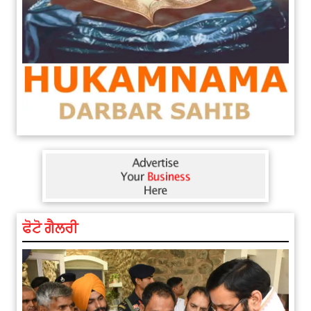
ਫੋਟੋ ਗੈਲਰੀ