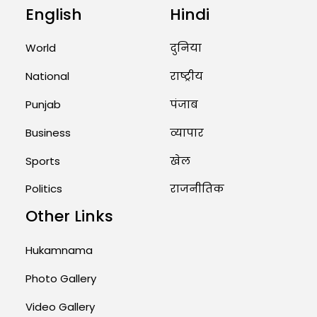
English
Hindi
Unique Wedding: Twin Sisters
Marry Twin Brothers in Kerala;
World
दुनिया
Priests Conducting Rituals...
August 1, 2026 11:24 AM
National
राष्ट्रीय
Punjab
पंजाब
Business
व्यापार
Sports
खेल
Politics
राजनीतिक
Other Links
Hukamnama
Photo Gallery
Video Gallery