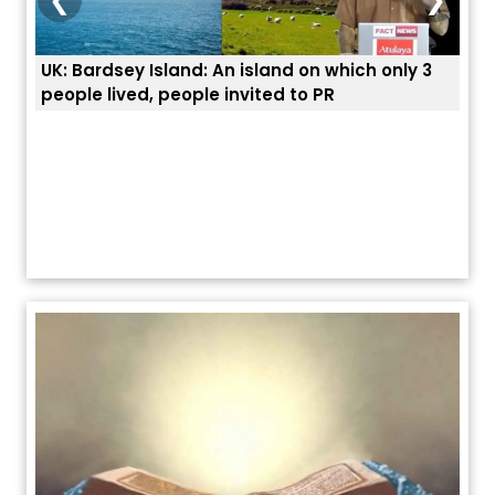
UK: Bardsey Island: An island on which only 3
ਭਾਰਤ
people lived, people invited to PR
ਯੂਐ