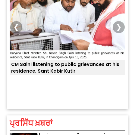
❮
❯
CM Saini listening to public grievances at his
residence, Sant Kabir Kutir
ਅੱਜ ਦਾ ਰਾਸ਼ੀਫਲ (5 ਅਗਸਤ 2026): ਜਾਣੋ
ਤੁਹਾਡ
ਤੁਹਾਡੀ ਰਾਸ਼ੀ ‘ਤੇ ਗ੍ਰਹਿਆਂ ਦੀ...
August 5, 2026 6:23 AM
ਪ੍ਰਸਿੱਧ ਖ਼ਬਰਾਂ
Explosion During Peace Rally in
Pakistan’s Khyber Pakhtunkhwa: