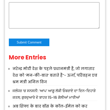
More Entries
Alternative:
नरेन्द्र मोदी देश के पहले प्रधानमंत्री हैं, जो लगातार
देश को ‘मन-की-बात’ बताते हैं’’- ऊर्जा, परिवहन एवं
श्रम मंत्री अनिल विज
ਜਲੰਧਰ ‘ਚ ਸਨਸਨੀ: ‘ਆਪ’ ਆਗੂ ਲੱਕੀ ਓਬਰਾਏ ਦਾ ਦਿਨ-ਦਿਹਾੜੇ
ਕਤਲ; ਗੁਰਦੁਆਰੇ ਦੇ ਬਾਹਰ 15-16 ਗੋਲੀਆਂ ਮਾਰੀਆਂ
अब शिफ्ट के बाद बॉस के कॉल-ईमेल को कर