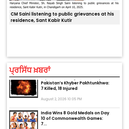
CM Saini listening to public grievances at his
residence, Sant Kabir Kutir
ਤੁਹਾਡ
ਅੱਜ ਦਾ ਰਾਸ਼ੀਫਲ (5 ਅਗਸਤ 2026): ਜਾਣੋ
ਤੁਹਾਡੀ ਰਾਸ਼ੀ ‘ਤੇ ਗ੍ਰਹਿਆਂ ਦੀ...
August 5, 2026 6:23 AM
ਪ੍ਰਸਿੱਧ ਖ਼ਬਰਾਂ
Explosion During Peace Rally in
Pakistan’s Khyber Pakhtunkhwa:
7 Killed, 18 Injured
August 2, 2026 10:05 PM
India Wins 8 Gold Medals on Day
10 of Commonwealth Games:
7...