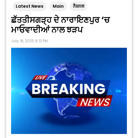
Latest News
Main
ਨੈਸ਼ਨਲ
ਛੱਤਤੀਸਗੜ੍ਹ ਦੇ ਨਾਰਾਇਣਪੁਰ ‘ਚ
ਮਾਓਵਾਦੀਆਂ ਨਾਲ ਝੜਪ
July 18, 2025 8:13 PM