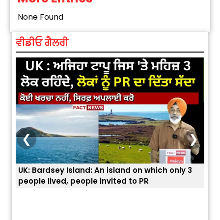
None Found
ਵੀਡੀਓ ਗੈਲਰੀ
❮
❯
UK: Bardsey Island: An island on which only 3
ਭਾਰਤ
people lived, people invited to PR
ਯੂਐ