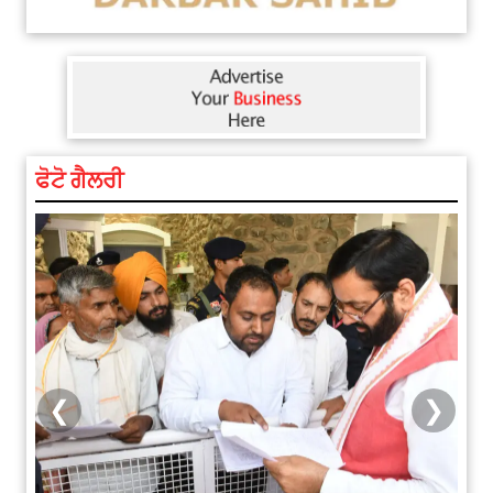
ਫੋਟੋ ਗੈਲਰੀ
❮
❯