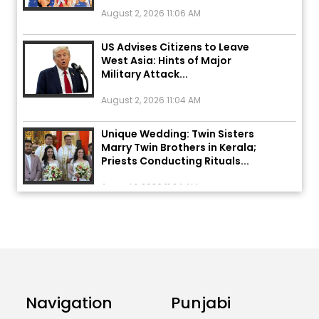
August 2, 2026 11:06 AM
US Advises Citizens to Leave
West Asia: Hints of Major
Military Attack...
August 2, 2026 11:04 AM
Unique Wedding: Twin Sisters
Marry Twin Brothers in Kerala;
Priests Conducting Rituals...
August 1, 2026 11:24 AM
ਅੱਜ ਦਾ ਰਾਸ਼ੀਫਲ (5 ਅਗਸਤ 2026): ਜਾਣੋ
ਤੁਹਾਡੀ ਰਾਸ਼ੀ ‘ਤੇ ਗ੍ਰਹਿਆਂ ਦੀ...
August 5, 2026 6:23 AM
Explosion During Peace Rally in
Pakistan’s Khyber Pakhtunkhwa:
Navigation
Punjabi
7 Killed, 18 Injured