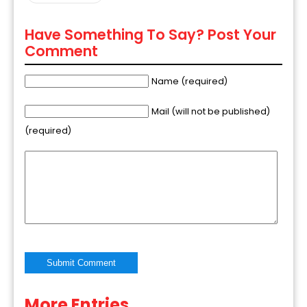
Have Something To Say? Post Your
Comment
Name (required)
Mail (will not be published)
(required)
More Entries
Alternative: