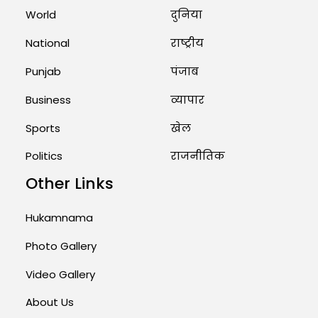
Marry Twin Brothers in Kerala;
World
दुनिया
Priests Conducting Rituals...
National
राष्ट्रीय
August 1, 2026 11:24 AM
Punjab
पंजाब
Business
व्यापार
Sports
खेल
Politics
राजनीतिक
Other Links
Hukamnama
Photo Gallery
Video Gallery
About Us