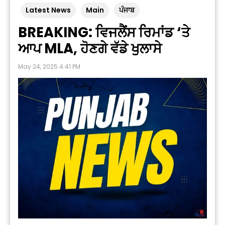
Latest News
Main
ਪੰਜਾਬ
BREAKING: ਵਿਜਲੈਂਸ ਰਿਮਾਂਡ ‘ਤੇ
ਆਪ MLA, ਹੋਣਗੇ ਵੱਡੇ ਖੁਲਾਸੇ
May 24, 2025 4:41 PM