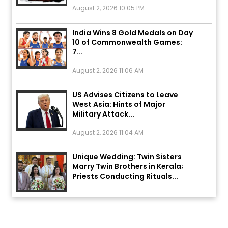
India Wins 8 Gold Medals on Day
10 of Commonwealth Games:
7...
August 2, 2026 11:06 AM
US Advises Citizens to Leave
West Asia: Hints of Major
Military Attack...
August 2, 2026 11:04 AM
Unique Wedding: Twin Sisters
Marry Twin Brothers in Kerala;
Priests Conducting Rituals...
August 1, 2026 11:24 AM
ਅੱਜ ਦਾ ਰਾਸ਼ੀਫਲ (5 ਅਗਸਤ 2026): ਜਾਣੋ
ਤੁਹਾਡੀ ਰਾਸ਼ੀ ‘ਤੇ ਗ੍ਰਹਿਆਂ ਦੀ...