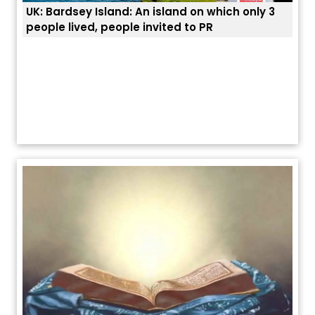
UK: Bardsey Island: An island on which only 3
ਭਾਰਤ
people lived, people invited to PR
ਯੂਐ