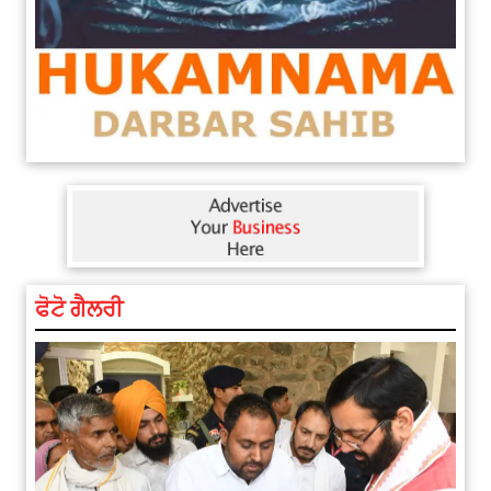
ਫੋਟੋ ਗੈਲਰੀ