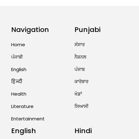
August 5, 2026 6:23 AM
Explosion During Peace Rally in
Pakistan’s Khyber Pakhtunkhwa:
Navigation
Punjabi
7 Killed, 18 Injured
Home
ਸੰਸਾਰ
August 2, 2026 10:05 PM
ਪੰਜਾਬੀ
ਨੈਸ਼ਨਲ
India Wins 8 Gold Medals on Day
10 of Commonwealth Games:
English
ਪੰਜਾਬ
7...
हिन्दी
ਕਾਰੋਬਾਰ
August 2, 2026 11:06 AM
Health
ਖੇਡਾਂ
US Advises Citizens to Leave
West Asia: Hints of Major
Literature
ਸਿਆਸੀ
Military Attack...
Entertainment
August 2, 2026 11:04 AM
English
Hindi
Unique Wedding: Twin Sisters