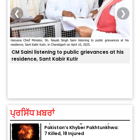
❮
❯
CM Saini listening to public grievances at his
residence, Sant Kabir Kutir
ਤੁਹਾਡ
ਅੱਜ ਦਾ ਰਾਸ਼ੀਫਲ (5 ਅਗਸਤ 2026): ਜਾਣੋ
ਤੁਹਾਡੀ ਰਾਸ਼ੀ ‘ਤੇ ਗ੍ਰਹਿਆਂ ਦੀ...
August 5, 2026 6:23 AM
ਪ੍ਰਸਿੱਧ ਖ਼ਬਰਾਂ
Explosion During Peace Rally in
Pakistan’s Khyber Pakhtunkhwa:
7 Killed, 18 Injured
August 2, 2026 10:05 PM