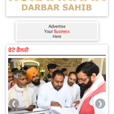
ਫੋਟੋ ਗੈਲਰੀ
❮
❯