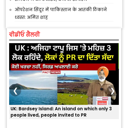
ऑपरेशन सिंदूर में पाकिस्तान के आतंकी ठिकाने
ध्वस्त: अमित शाह
ਵੀਡੀਓ ਗੈਲਰੀ
❮
❯
UK: Bardsey Island: An island on which only 3
ਭਾਰਤ
people lived, people invited to PR
ਯੂਐ