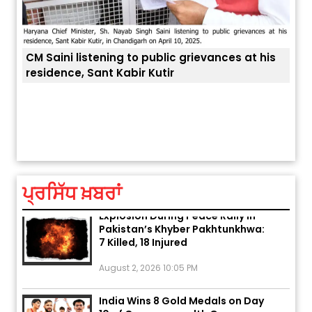
CM Saini listening to public grievances at his
residence, Sant Kabir Kutir
ਤੁਹਾਡ
ਅੱਜ ਦਾ ਰਾਸ਼ੀਫਲ (5 ਅਗਸਤ 2026): ਜਾਣੋ
ਤੁਹਾਡੀ ਰਾਸ਼ੀ ‘ਤੇ ਗ੍ਰਹਿਆਂ ਦੀ...
August 5, 2026 6:23 AM
ਪ੍ਰਸਿੱਧ ਖ਼ਬਰਾਂ
Explosion During Peace Rally in
Pakistan’s Khyber Pakhtunkhwa:
7 Killed, 18 Injured
August 2, 2026 10:05 PM
India Wins 8 Gold Medals on Day
10 of Commonwealth Games: