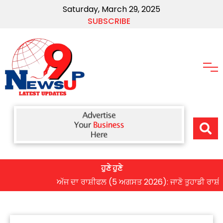
Saturday, March 29, 2025
SUBSCRIBE
ਹੁਣੇ ਹੁਣੇ
ਅੱਜ ਦਾ ਰਾਸ਼ੀਫਲ (5 ਅਗਸਤ 2026): ਜਾਣੋ ਤੁਹਾਡੀ ਰਾਸ਼ੀ ‘ਤੇ 