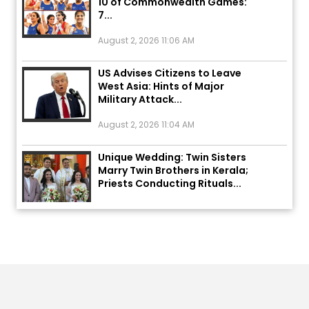
7...
August 2, 2026 11:06 AM
US Advises Citizens to Leave
West Asia: Hints of Major
Military Attack...
August 2, 2026 11:04 AM
Unique Wedding: Twin Sisters
Marry Twin Brothers in Kerala;
Priests Conducting Rituals...
August 1, 2026 11:24 AM
ਅੱਜ ਦਾ ਰਾਸ਼ੀਫਲ (5 ਅਗਸਤ 2026): ਜਾਣੋ
ਤੁਹਾਡੀ ਰਾਸ਼ੀ ‘ਤੇ ਗ੍ਰਹਿਆਂ ਦੀ...
August 5, 2026 6:23 AM
Explosion During Peace Rally in