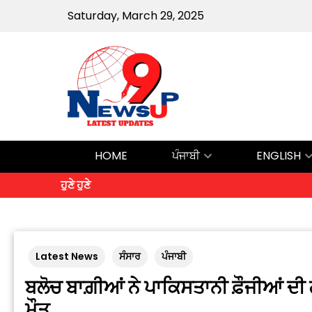
Saturday, March 29, 2025
HOME
ਪੰਜਾਬੀ
ENGLISH
ਹੁਣੇ ਹੁਣੇ
Latest News
ਸੰਸਾਰ
ਪੰਜਾਬੀ
ਬਲੋਚ ਬਾਗ਼ੀਆਂ ਨੇ ਪਾਕਿਸਤਾਨੀ ਫ਼ੌਜੀਆਂ ਦੀ ਗ
ਮੌਤ