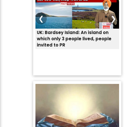
❮
❯
UK: Bardsey Island: An island on
ਭਾਰ
which only 3 people lived, people
ਅਮਰ
invited to PR
ਦੱ