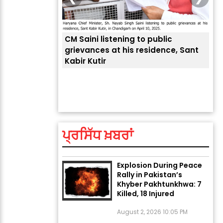
CM Saini listening to public
 लोगों की
grievances at his residence, Sant
Kabir Kutir
ਤੁਹਾ
ਲੈਂਦ
ਅੱਜ ਦਾ ਰਾਸ਼ੀਫਲ (5 ਅਗਸਤ
2026): ਜਾਣੋ ਤੁਹਾਡੀ ਰਾਸ਼ੀ ‘ਤੇ
ਗ੍ਰਹਿਆਂ ਦੀ...
ਪ੍ਰਸਿੱਧ ਖ਼ਬਰਾਂ
August 5, 2026 6:23 AM
Explosion During Peace
Rally in Pakistan’s
Khyber Pakhtunkhwa: 7
Killed, 18 Injured
August 2, 2026 10:05 PM