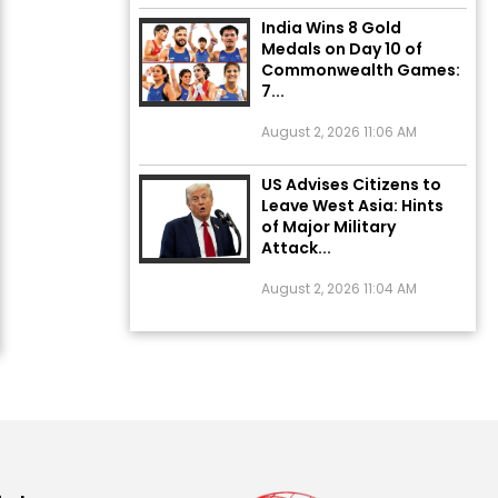
India Wins 8 Gold
Medals on Day 10 of
Commonwealth Games:
7...
August 2, 2026 11:06 AM
US Advises Citizens to
Leave West Asia: Hints
of Major Military
Attack...
August 2, 2026 11:04 AM
Unique Wedding: Twin
Sisters Marry Twin
Brothers in Kerala;
Priests Conducting
Rituals...
August 1, 2026 11:24 AM