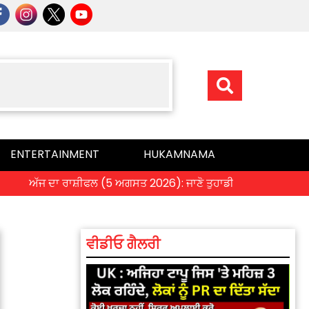
ENTERTAINMENT
HUKAMNAMA
ਅੱਜ ਦਾ ਰਾਸ਼ੀਫਲ (5 ਅਗਸਤ 2026): ਜਾਣੋ ਤੁਹਾਡੀ ਰਾਸ਼ੀ ‘ਤੇ ਗ੍ਰਹਿਆਂ ਦੀ 
ਵੀਡੀਓ ਗੈਲਰੀ