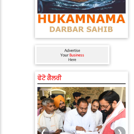
ਫੋਟੋ ਗੈਲਰੀ
❮
❯