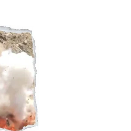
Naam Sada Sukhdai
rabh Harmandar Sohna