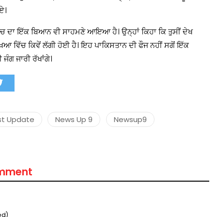
ਏ।
ਲੋਚ ਦਾ ਇੱਕ ਬਿਆਨ ਵੀ ਸਾਹਮਣੇ ਆਇਆ ਹੈ। ਉਨ੍ਹਾਂ ਕਿਹਾ ਕਿ ਤੁਸੀਂ ਦੇਖ
ਆ ਵਿੱਚ ਕਿਵੇਂ ਲੱਗੀ ਹੋਈ ਹੈ। ਇਹ ਪਾਕਿਸਤਾਨ ਦੀ ਫੌਜ ਨਹੀਂ ਸਗੋਂ ਇੱਕ
मंत्री अनिल विज ने सुनी
समस्याएं
ਜੰਗ ਜਾਰੀ ਰੱਖਾਂਗੇ।
Success starts with every
hallenge, not from the comfort
one.”
st Update
News Up 9
Newsup9
omment
ed)