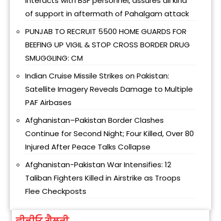
interacts with BSF personnel, assures all kind
of support in aftermath of Pahalgam attack
PUNJAB TO RECRUIT 5500 HOME GUARDS FOR
BEEFING UP VIGIL & STOP CROSS BORDER DRUG
SMUGGLING: CM
Indian Cruise Missile Strikes on Pakistan:
Satellite Imagery Reveals Damage to Multiple
PAF Airbases
Afghanistan–Pakistan Border Clashes
Continue for Second Night; Four Killed, Over 80
Injured After Peace Talks Collapse
Afghanistan-Pakistan War Intensifies: 12
Taliban Fighters Killed in Airstrike as Troops
Flee Checkposts
ਵੀਡੀਓ ਗੈਲਰੀ