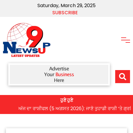
Saturday, March 29, 2025
SUBSCRIBE
ਹੁਣੇ ਹੁਣੇ
ਅੱਜ ਦਾ ਰਾਸ਼ੀਫਲ (5 ਅਗਸਤ 2026): ਜਾਣੋ ਤੁਹਾਡੀ ਰਾਸ਼ੀ ‘ਤੇ ਗ੍ਰਹਿਆਂ 