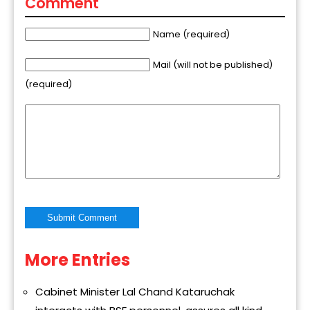
Comment
Name (required)
Mail (will not be published)
(required)
More Entries
Alternative:
Cabinet Minister Lal Chand Kataruchak