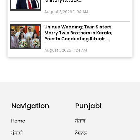
August 2, 2026 11:04 AM
Unique Wedding: Twin Sisters
Marry Twin Brothers in Kerala;
Priests Conducting Rituals...
August 1, 2026 11:24 AM
ਅੱਜ ਦਾ ਰਾਸ਼ੀਫਲ (5 ਅਗਸਤ 2026): ਜਾਣੋ
ਤੁਹਾਡੀ ਰਾਸ਼ੀ ‘ਤੇ ਗ੍ਰਹਿਆਂ ਦੀ...
August 5, 2026 6:23 AM
Explosion During Peace Rally in
Pakistan’s Khyber Pakhtunkhwa:
Navigation
Punjabi
7 Killed, 18 Injured
August 2, 2026 10:05 PM
Home
ਸੰਸਾਰ
India Wins 8 Gold Medals on Day
ਪੰਜਾਬੀ
ਨੈਸ਼ਨਲ
10 of Commonwealth Games: