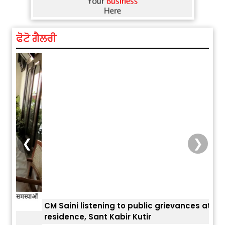
ਫੋਟੋ ਗੈਲਰੀ
❮
❯
CM Saini listening to public grievances at his
residence, Sant Kabir Kutir