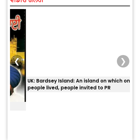
❮
❯
UK: Bardsey Island: An island on which only 3
ਭਾਰਤ
people lived, people invited to PR
ਯੂਐ