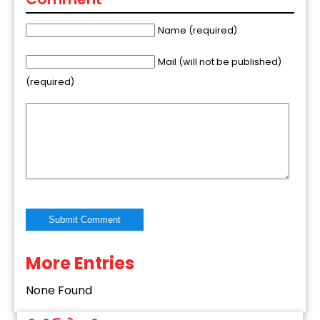
Name (required)
Mail (will not be published)
(required)
More Entries
Alternative:
None Found