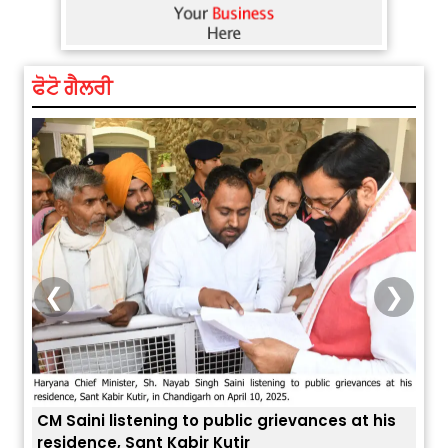
ਫੋਟੋ ਗੈਲਰੀ
❮
❯
CM Saini listening to public grievances at his
residence, Sant Kabir Kutir