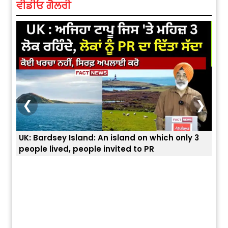
ਵੀਡੀਓ ਗੈਲਰੀ
❮
❯
UK: Bardsey Island: An island on which only 3
ਭਾਰਤ
people lived, people invited to PR
ਯੂਐ