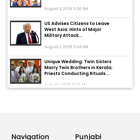
August 2, 2026 11:06 AM
US Advises Citizens to Leave
West Asia: Hints of Major
Military Attack...
August 2, 2026 11:04 AM
Unique Wedding: Twin Sisters
Marry Twin Brothers in Kerala;
Priests Conducting Rituals...
August 1, 2026 11:24 AM
ਅੱਜ ਦਾ ਰਾਸ਼ੀਫਲ (5 ਅਗਸਤ 2026): ਜਾਣੋ
ਤੁਹਾਡੀ ਰਾਸ਼ੀ ‘ਤੇ ਗ੍ਰਹਿਆਂ ਦੀ...
August 5, 2026 6:23 AM
Explosion During Peace Rally in
Pakistan’s Khyber Pakhtunkhwa:
Navigation
Punjabi
7 Killed, 18 Injured