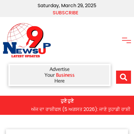
Saturday, March 29, 2025
SUBSCRIBE
ਹੁਣੇ ਹੁਣੇ
ਅੱਜ ਦਾ ਰਾਸ਼ੀਫਲ (5 ਅਗਸਤ 2026): ਜਾਣੋ ਤੁਹਾਡੀ ਰਾਸ਼ੀ ‘ਤੇ ਗ੍