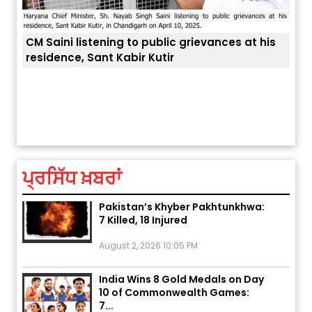
ces at his
ਅੱਜ ਦਾ ਰਾਸ਼ੀਫਲ (5 ਅਗਸਤ 2026): ਜਾਣੋ
ਤੁਹਾਡੀ ਚੁੱਪ ਤੁਹਾਨੂੰ ਬਹੁਤ ਰੋਗਾਂ ਤੇ ਅਲਾਮਤਾਂ ਤੋਂ ਬਚਾ ਲੈਂਦੀ ਹੈ
ਤੁਹਾਡੀ ਰਾਸ਼ੀ ‘ਤੇ ਗ੍ਰਹਿਆਂ ਦੀ...
August 5, 2026 6:23 AM
ਪ੍ਰਸਿੱਧ ਖ਼ਬਰਾਂ
Explosion During Peace Rally in
Pakistan’s Khyber Pakhtunkhwa:
7 Killed, 18 Injured
August 2, 2026 10:05 PM
India Wins 8 Gold Medals on Day
10 of Commonwealth Games:
7...