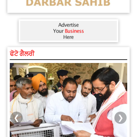
ਫੋਟੋ ਗੈਲਰੀ
❮
❯