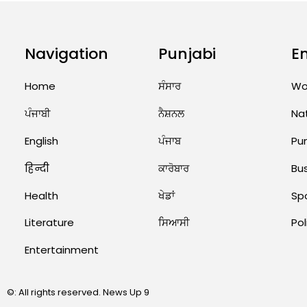
Navigation
Punjabi
E
Home
ਸੰਸਾਰ
Wo
ਪੰਜਾਬੀ
ਨੈਸ਼ਨਲ
Na
English
ਪੰਜਾਬ
Pu
हिन्दी
ਕਾਰੋਬਾਰ
Bu
Health
ਖੇਡਾਂ
Sp
Literature
ਸਿਆਸੀ
Pol
Entertainment
©: All rights reserved.
News Up 9