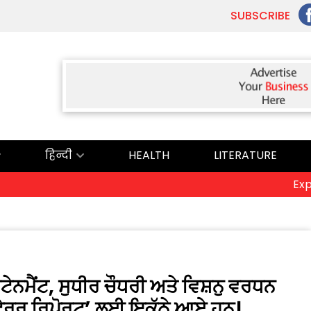
SUBSCRIBE
हिन्दी
HEALTH
LITERATURE
Explosio
ਨਮੈਂਟ, ਸੁਧੀਰ ਚੌਧਰੀ ਅਤੇ ਵਿਸ਼ਨੁ ਵਰਧਨ
ਟੇਰਰ ਰਿਪੋਰਟ’ ਲਈ ਇਕੱਠੇ ਆਏ ਹਨ।