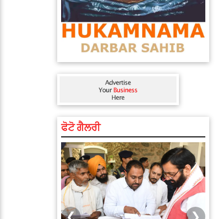
ਫੋਟੋ ਗੈਲਰੀ
❮
❯