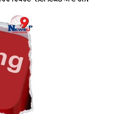
Naam Sada Sukhdai
rabh Harmandar Sohna