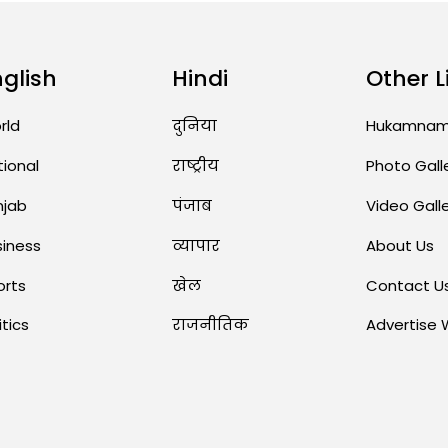
nglish
Hindi
Other L
rld
दुनिया
Hukamna
tional
राष्ट्रीय
Photo Gall
njab
पंजाब
Video Gall
siness
व्यापार
About Us
orts
खेल
Contact U
itics
राजनीतिक
Advertise 