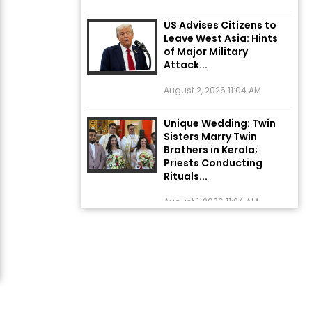
US Advises Citizens to
Leave West Asia: Hints
of Major Military
Attack...
August 2, 2026 11:04 AM
Unique Wedding: Twin
Sisters Marry Twin
Brothers in Kerala;
Priests Conducting
Rituals...
August 1, 2026 11:24 AM
Rates of 23 Medicines
Changed from Today,
August 1: Central
Government’s Big...
August 1, 2026 11:23 AM