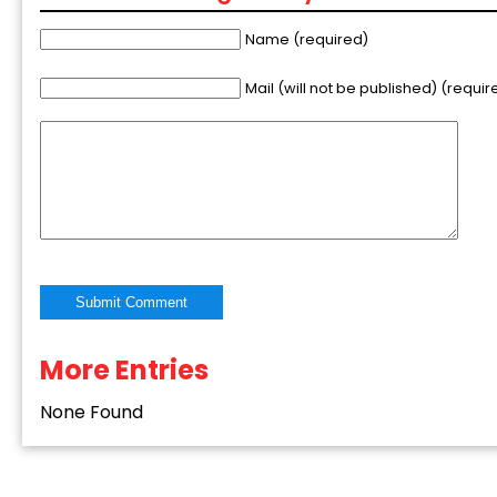
Name (required)
Mail (will not be published) (requir
More Entries
Alternative:
None Found