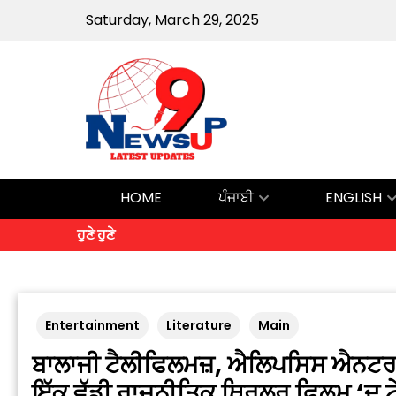
Saturday, March 29, 2025
HOME
ਪੰਜਾਬੀ
ENGLISH
ਹੁਣੇ ਹੁਣੇ
Entertainment
Literature
Main
ਬਾਲਾਜੀ ਟੈਲੀਫਿਲਮਜ਼, ਐਲਿਪਸਿਸ ਐਨਟਰਟੇ
ਇੱਕ ਵੱਡੀ ਰਾਜਨੀਤਿਕ ਥ੍ਰਿਲਰ ਫਿਲਮ ‘ਦ 