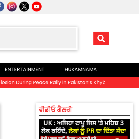
ENTERTAINMENT
HUKAMNAMA
n During Peace Rally in Pakistan’s Khyber Pakhtunkhwa: 7 K
ਵੀਡੀਓ ਗੈਲਰੀ