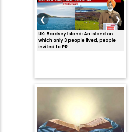
❮
❯
UK: Bardsey Island: An island on
ਭਾਰ
which only 3 people lived, people
ਅਮਰ
invited to PR
ਦੱ