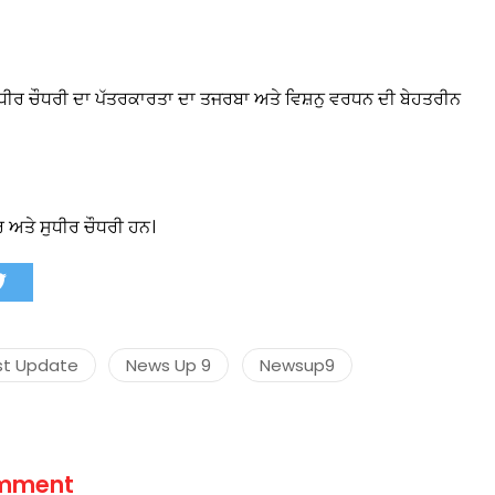
ਧੀਰ ਚੌਧਰੀ ਦਾ ਪੱਤਰਕਾਰਤਾ ਦਾ ਤਜਰਬਾ ਅਤੇ ਵਿਸ਼ਨੁ ਵਰਧਨ ਦੀ ਬੇਹਤਰੀਨ
मंत्री अनिल विज ने सुनी
समस्याएं
Success starts with every
hallenge, not from the comfort
one.”
 ਅਤੇ ਸੁਧੀਰ ਚੌਧਰੀ ਹਨ।
st Update
News Up 9
Newsup9
omment