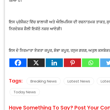
ਗਿਆ ਹੈ।
ਇਸ ਪ੍ਰੋਜੈਕਟ ਵਿੱਚ ਬਾਲਾਜੀ ਅਤੇ ਐਲਿਪਸਿਸ ਦੀ ਰਚਨਾਤਮਕ ਤਾਕਤ, ਸੁ
ਨਿਰਦੇਸ਼ਕ ਸ਼ੈਲੀ ਇਕੱਠੇ ਨਜ਼ਰ ਆਏਗੀ।
“
c
z
ਇਸ ਦੇ ਨਿਰਮਾਤਾ ਏਕਤਾ ਕਪੂਰ, ਸ਼ੋਭਾ ਕਪੂਰ, ਤਨੁਜ ਗਰਗ, ਅਤੁਲ ਕਸਬੇਕਰ
Tags:
Breaking News
Latest News
Late
Today News
Have Something To Say? Post Your C