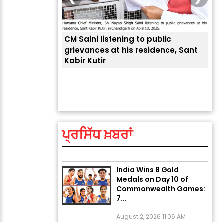
CM Saini listening to public
 लोगों की
grievances at his residence, Sant
Kabir Kutir
ਤੁਹਾ
ਲੈਂਦ
Explosion During Peace
Rally in Pakistan’s
Khyber Pakhtunkhwa: 7
Killed, 18 Injured
ਪ੍ਰਸਿੱਧ ਖ਼ਬਰਾਂ
August 2, 2026 10:05 PM
India Wins 8 Gold
Medals on Day 10 of
Commonwealth Games:
7...
August 2, 2026 11:06 AM