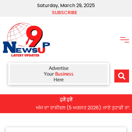
Saturday, March 29, 2025
SUBSCRIBE
ਹੁਣੇ ਹੁਣੇ
ਅੱਜ ਦਾ ਰਾਸ਼ੀਫਲ (5 ਅਗਸਤ 2026): ਜਾਣੋ ਤੁਹਾਡੀ ਰਾਸ਼ੀ ‘ਤੇ