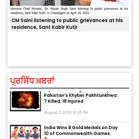
CM Saini listening to public grievances at his
residence, Sant Kabir Kutir
ਤੁਹਾਡ
ਅੱਜ ਦਾ ਰਾਸ਼ੀਫਲ (5 ਅਗਸਤ 2026): ਜਾਣੋ
ਤੁਹਾਡੀ ਰਾਸ਼ੀ ‘ਤੇ ਗ੍ਰਹਿਆਂ ਦੀ...
August 5, 2026 6:23 AM
ਪ੍ਰਸਿੱਧ ਖ਼ਬਰਾਂ
Explosion During Peace Rally in
Pakistan’s Khyber Pakhtunkhwa:
7 Killed, 18 Injured
August 2, 2026 10:05 PM
India Wins 8 Gold Medals on Day
10 of Commonwealth Games:
7...