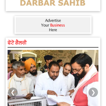
ਫੋਟੋ ਗੈਲਰੀ
❮
❯