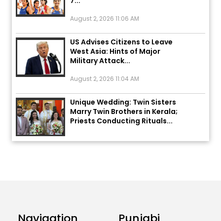
August 2, 2026 11:06 AM
US Advises Citizens to Leave
West Asia: Hints of Major
Military Attack...
August 2, 2026 11:04 AM
Unique Wedding: Twin Sisters
Marry Twin Brothers in Kerala;
Priests Conducting Rituals...
August 1, 2026 11:24 AM
ਅੱਜ ਦਾ ਰਾਸ਼ੀਫਲ (5 ਅਗਸਤ 2026): ਜਾਣੋ
ਤੁਹਾਡੀ ਰਾਸ਼ੀ ‘ਤੇ ਗ੍ਰਹਿਆਂ ਦੀ...
August 5, 2026 6:23 AM
Explosion During Peace Rally in
Pakistan’s Khyber Pakhtunkhwa:
Navigation
Punjabi