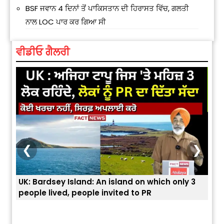
BSF ਜਵਾਨ 4 ਦਿਨਾਂ ਤੋਂ ਪਾਕਿਸਤਾਨ ਦੀ ਹਿਰਾਸਤ ਵਿੱਚ, ਗਲਤੀ
ਨਾਲ LOC ਪਾਰ ਕਰ ਗਿਆ ਸੀ
ਵੀਡੀਓ ਗੈਲਰੀ
❮
❯
UK: Bardsey Island: An island on which only 3
ਭਾਰਤ
people lived, people invited to PR
ਯੂਐ