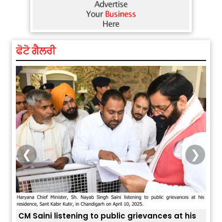
ਫੋਟੋ ਗੈਲਰੀ
❮
❯
CM Saini listening to public grievances at his