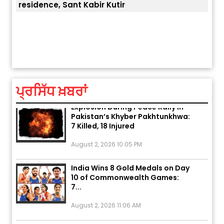
residence, Sant Kabir Kutir
ਤੁਹਾਡ
ਅੱਜ ਦਾ ਰਾਸ਼ੀਫਲ (5 ਅਗਸਤ 2026): ਜਾਣੋ
ਤੁਹਾਡੀ ਰਾਸ਼ੀ ‘ਤੇ ਗ੍ਰਹਿਆਂ ਦੀ...
August 5, 2026 6:23 AM
ਪ੍ਰਸਿੱਧ ਖ਼ਬਰਾਂ
Explosion During Peace Rally in
Pakistan’s Khyber Pakhtunkhwa:
7 Killed, 18 Injured
August 2, 2026 10:05 PM
India Wins 8 Gold Medals on Day
10 of Commonwealth Games:
7...
August 2, 2026 11:06 AM
US Advises Citizens to Leave