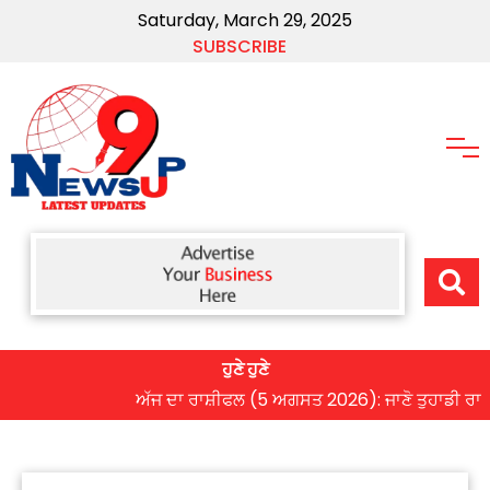
Saturday, March 29, 2025
SUBSCRIBE
ਹੁਣੇ ਹੁਣੇ
ਅੱਜ ਦਾ ਰਾਸ਼ੀਫਲ (5 ਅਗਸਤ 2026): ਜਾਣੋ ਤੁਹਾਡੀ ਰਾਸ਼ੀ ‘ਤੇ