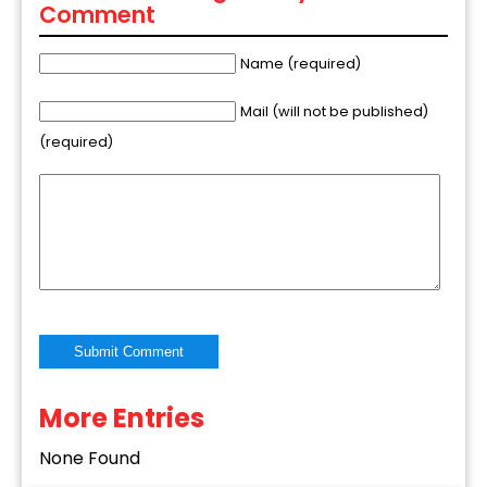
Comment
Name (required)
Mail (will not be published)
(required)
More Entries
Alternative:
None Found