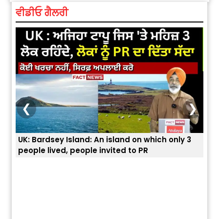
ਵੀਡੀਓ ਗੈਲਰੀ
❮
❯
UK: Bardsey Island: An island on which only 3
ਭਾਰਤ
people lived, people invited to PR
ਯੂਐ