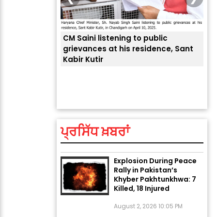
CM Saini listening to public
 लोगों की
grievances at his residence, Sant
Kabir Kutir
ਤੁਹਾ
ਲੈਂਦ
ਅੱਜ ਦਾ ਰਾਸ਼ੀਫਲ (5 ਅਗਸਤ
2026): ਜਾਣੋ ਤੁਹਾਡੀ ਰਾਸ਼ੀ ‘ਤੇ
ਗ੍ਰਹਿਆਂ ਦੀ...
ਪ੍ਰਸਿੱਧ ਖ਼ਬਰਾਂ
August 5, 2026 6:23 AM
Explosion During Peace
Rally in Pakistan’s
Khyber Pakhtunkhwa: 7
Killed, 18 Injured
August 2, 2026 10:05 PM