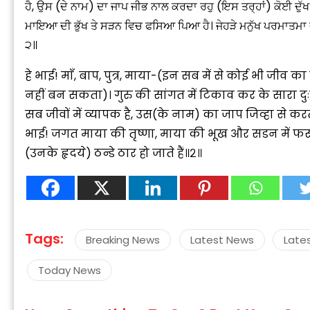
ਹੈ, ਉਸ (ਦੇ ਨਾਮ) ਦਾ ਜਾਪ ਜੀਭ ਨਾਲ ਕਰਦਾ ਰਹੁ (ਇਸ ਤਰ੍ਹਾਂ) ਕੋਈ ਦੁੱ
ਮਾਇਆ ਦੀ ਭੁੱਖ ਤੇ ਸੜਨ ਵਿਚ ਫਸਿਆ ਪਿਆ ਹੈ। ਜੇਹੜੇ ਮਨੁੱਖ ਪਰਮਾਤਮਾ ਦੀ
੨॥
हे भाई! माँ, बाप, पुत्र, माया-(इन सब में से कोई भी जी
नहीं बन सकता)। गुरु की सांगत में टिकाव कर के सारा दुः
“
सब जीवों में व्यापक है, उस(के नाम) का जाप जिव्हा से क
c
भाई! जगत माया की तृष्णा, माया की भूख और सडन में फस
z
(उनके हृदये) ठन्डे ठार हो जाते हैं॥२॥
Tags:
Breaking News
Latest News
Late
Today News