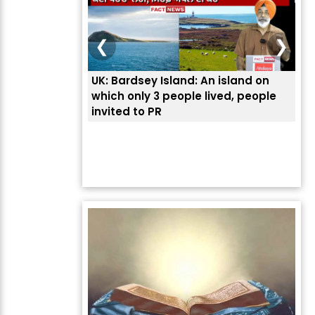
❮
❯
UK: Bardsey Island: An island on
ਭਾਰ
which only 3 people lived, people
ਅਮਰ
invited to PR
ਦੱ