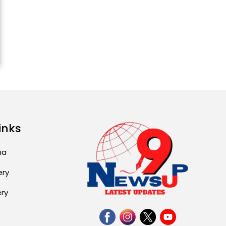
ਅੱਜ ਦਾ ਰਾਸ਼ੀਫਲ (5 ਅਗਸਤ
2026): ਜਾਣੋ ਤੁਹਾਡੀ ਰਾਸ਼ੀ ‘ਤੇ
ਗ੍ਰਹਿਆਂ ਦੀ...
August 5, 2026 6:23 AM
Explosion During Peace
Rally in Pakistan’s
Khyber Pakhtunkhwa: 7
Killed, 18 Injured
August 2, 2026 10:05 PM
inks
India Wins 8 Gold
Medals on Day 10 of
ma
Commonwealth Games:
7...
ery
August 2, 2026 11:06 AM
ery
US Advises Citizens to
Leave West Asia: Hints
of Major Military