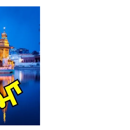
Naam Sada Sukhdai
rabh Harmandar Sohna