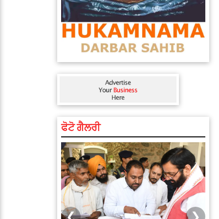
ਫੋਟੋ ਗੈਲਰੀ
❮
❯