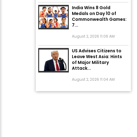
India Wins 8 Gold
Medals on Day 10 of
Commonwealth Games:
7...
August 2, 2026 11:06 AM
US Advises Citizens to
Leave West Asia: Hints
of Major Military
Attack...
August 2, 2026 11:04 AM
Unique Wedding: Twin
Sisters Marry Twin
Brothers in Kerala;
Priests Conducting
Rituals...
August 1, 2026 11:24 AM