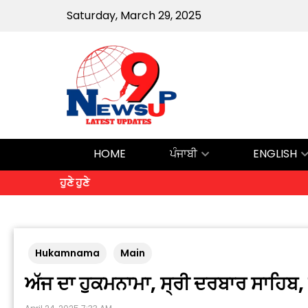
Saturday, March 29, 2025
HOME
ਪੰਜਾਬੀ
ENGLISH
ਹੁਣੇ ਹੁਣੇ
Hukamnama
Main
ਅੱਜ ਦਾ ਹੁਕਮਨਾਮਾ, ਸ੍ਰੀ ਦਰਬਾਰ ਸਾਹਿਬ