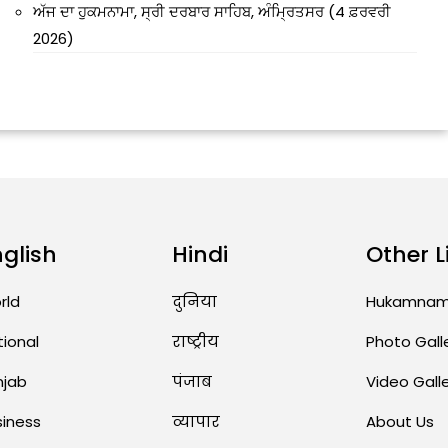
ਅੱਜ ਦਾ ਹੁਕਮਨਾਮਾ, ਸ੍ਰੀ ਦਰਬਾਰ ਸਾਹਿਬ, ਅੰਮ੍ਰਿਤਸਰ (4 ਫ਼ਰਵਰੀ
2026)
nglish
Hindi
Other L
rld
दुनिया
Hukamna
tional
राष्ट्रीय
Photo Gall
njab
पंजाब
Video Gall
siness
व्यापार
About Us