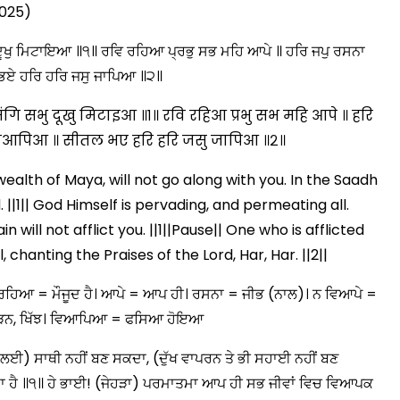
2025)
ਦੂਖੁ ਮਿਟਾਇਆ ॥੧॥ ਰਵਿ ਰਹਿਆ ਪ੍ਰਭੁ ਸਭ ਮਹਿ ਆਪੇ ॥ ਹਰਿ ਜਪੁ ਰਸਨਾ
 ਭਏ ਹਰਿ ਹਰਿ ਜਸੁ ਜਾਪਿਆ ॥੨॥
 सभु दूखु मिटाइआ ॥१॥ रवि रहिआ प्रभु सभ महि आपे ॥ हरि
 विआपिआ ॥ सीतल भए हरि हरि जसु जापिआ ॥२॥
 wealth of Maya, will not go along with you. In the Saadh
. ||1|| God Himself is pervading, and permeating all.
will not afflict you. ||1||Pause|| One who is afflicted
 chanting the Praises of the Lord, Har, Har. ||2||
ਰਵਿ ਰਹਿਆ = ਮੌਜੂਦ ਹੈ। ਆਪੇ = ਆਪ ਹੀ। ਰਸਨਾ = ਜੀਭ (ਨਾਲ)। ਨ ਵਿਆਪੇ =
, ਸੜਨ, ਖਿੱਝ। ਵਿਆਪਿਆ = ਫਸਿਆ ਹੋਇਆ
ਾ ਲਈ) ਸਾਥੀ ਨਹੀਂ ਬਣ ਸਕਦਾ, (ਦੁੱਖ ਵਾਪਰਨ ਤੇ ਭੀ ਸਹਾਈ ਨਹੀਂ ਬਣ
ੀਦਾ ਹੈ ॥੧॥ ਹੇ ਭਾਈ! (ਜੇਹੜਾ) ਪਰਮਾਤਮਾ ਆਪ ਹੀ ਸਭ ਜੀਵਾਂ ਵਿਚ ਵਿਆਪਕ