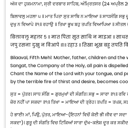
ਅੱਜ ਦਾ ਹੁਕਮਨਾਮਾ, ਸ੍ਰੀ ਦਰਬਾਰ ਸਾਹਿਬ, ਅੰਮ੍ਰਿਤਸਰ (24 ਅਪ੍ਰੈਲ 
ਬਿਲਾਵਲੁ ਮਹਲਾ ੫ ॥ ਮਾਤ ਪਿਤਾ ਸੁਤ ਸਾਥਿ ਨ ਮਾਇਆ ॥ ਸਾਧਸੰਗਿ ਸਭੁ 
ਦੁਖੁ ਨ ਵਿਆਪੇ ॥੧॥ ਰਹਾਉ ॥ ਤਿਖਾ ਭੂਖ ਬਹੁ ਤਪਤਿ ਵਿਆਪਿਆ ॥ ਸੀਤਲ
बिलावलु महला ५ ॥ मात पिता सुत साथि न माइआ ॥ साधसंगि
जपु रसना दुखु न विआपे ॥१॥ रहाउ ॥ तिखा भूख बहु तपति
Bilaaval, Fifth Mehl: Mother, father, children and the
Sangat, the Company of the Holy, all pain is dispelled
Chant the Name of the Lord with your tongue, and pain 
by the terrible fire of thirst and desire, becomes cool,
ਸੁਤ = ਪੁੱਤਰ। ਸਾਧ ਸੰਗਿ = ਗੁਰਮੁਖਾਂ ਦੀ ਸੰਗਤਿ। ਸਭੁ = ਸਾਰਾ ॥੧॥ 
ਜ਼ੋਰ ਨਹੀਂ ਪਾ ਸਕਦਾ ॥੧॥ ਤਿਖਾ = ਮਾਇਆ ਦੀ ਤ੍ਰੇਹ। ਤਪਤਿ = ਤਪਸ਼
ਹੇ ਭਾਈ! ਮਾਂ, ਪਿਉ, ਪੁੱਤਰ, ਮਾਇਆ-(ਇਹਨਾਂ ਵਿਚੋਂ ਕੋਈ ਭੀ ਜੀਵ ਦਾ ਸਦ
ਸਕਦਾ)। ਗੁਰੂ ਦੀ ਸੰਗਤਿ ਵਿਚ ਟਿਕਿਆਂ ਸਾਰਾ ਦੁੱਖ-ਕਲੇਸ਼ ਦੂਰ ਕਰ ਸਕ