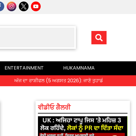
ENTERTAINMENT
HUKAMNAMA
ਅੱਜ ਦਾ ਰਾਸ਼ੀਫਲ (5 ਅਗਸਤ 2026): ਜਾਣੋ ਤੁਹਾਡੀ ਰਾਸ਼ੀ ‘ਤੇ ਗ੍ਰਹਿਆਂ ਦੀ 
ਵੀਡੀਓ ਗੈਲਰੀ