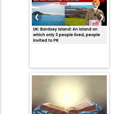
❮
❯
UK: Bardsey Island: An island on
ਭਾਰ
which only 3 people lived, people
ਅਮਰ
invited to PR
ਦੱ