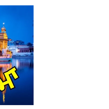
Naam Sada Sukhdai
rabh Harmandar Sohna