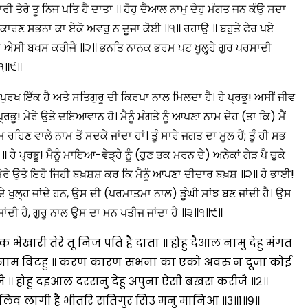
ਤੇਰੇ ਤੂ ਨਿਜ ਪਤਿ ਹੈ ਦਾਤਾ ॥ ਹੋਹੁ ਦੈਆਲ ਨਾਮੁ ਦੇਹੁ ਮੰਗਤ ਜਨ ਕੰਉ ਸਦਾ
ਣ ਕਾਰਣ ਸਭਨਾ ਕਾ ਏਕੋ ਅਵਰੁ ਨ ਦੂਜਾ ਕੋਈ ॥੧॥ ਰਹਾਉ ॥ ਬਹੁਤੇ ਫੇਰ ਪਏ
 ਐਸੀ ਬਖਸ ਕਰੀਜੈ ॥੨॥ ਭਨਤਿ ਨਾਨਕ ਭਰਮ ਪਟ ਖੂਲ੍ਹ੍ਹੇ ਗੁਰ ਪਰਸਾਦੀ
॥੧॥੯॥
ਖ ਇੱਕ ਹੈ ਅਤੇ ਸਤਿਗੁਰੂ ਦੀ ਕਿਰਪਾ ਨਾਲ ਮਿਲਦਾ ਹੈ। ਹੇ ਪ੍ਰਭੂ! ਅਸੀਂ ਜੀਵ
ਹੇ ਪ੍ਰਭੂ! ਮੇਰੇ ਉਤੇ ਦਇਆਵਾਨ ਹੋ। ਮੈਨੂੰ ਮੰਗਤੇ ਨੂੰ ਆਪਣਾ ਨਾਮ ਦੇਹ (ਤਾ ਕਿ) ਮੈਂ
ਰਹਿਣ ਵਾਲੇ ਨਾਮ ਤੋਂ ਸਦਕੇ ਜਾਂਦਾ ਹਾਂ। ਤੂੰ ਸਾਰੇ ਜਗਤ ਦਾ ਮੂਲ ਹੈਂ; ਤੂੰ ਹੀ ਸਭ
 ਹੇ ਪ੍ਰਭੂ! ਮੈਨੂੰ ਮਾਇਆ-ਵੇੜ੍ਹੇ ਨੂੰ (ਹੁਣ ਤਕ ਮਰਨ ਦੇ) ਅਨੇਕਾਂ ਗੇੜ ਪੈ ਚੁਕੇ
ੋ। ਮੇਰੇ ਉਤੇ ਇਹੋ ਜਿਹੀ ਬਖ਼ਸ਼ਸ਼ ਕਰ ਕਿ ਮੈਨੂੰ ਆਪਣਾ ਦੀਦਾਰ ਬਖ਼ਸ਼ ॥੨॥ ਹੇ ਭਾਈ!
 ਖੁਲ੍ਹ ਜਾਂਦੇ ਹਨ, ਉਸ ਦੀ (ਪਰਮਾਤਮਾ ਨਾਲ) ਡੂੰਘੀ ਸਾਂਝ ਬਣ ਜਾਂਦੀ ਹੈ। ਉਸ
ਦੀ ਹੈ, ਗੁਰੂ ਨਾਲ ਉਸ ਦਾ ਮਨ ਪਤੀਜ ਜਾਂਦਾ ਹੈ ॥੩॥੧॥੯॥
ेखारी तेरे तू निज पति है दाता ॥ होहु दैआल नामु देहु मंगत
तेरे नाम विटहु ॥ करण कारण सभना का एको अवरु न दूजा कोई
ै ॥ होहु दइआल दरसनु देहु अपुना ऐसी बखस करीजै ॥२॥
िव लागी है भीतरि सतिगुर सिउ मनु मानिआ ॥३॥१॥९॥