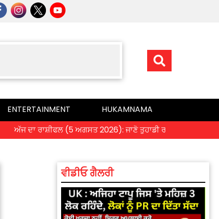
ENTERTAINMENT
HUKAMNAMA
ਜ ਦਾ ਰਾਸ਼ੀਫਲ (5 ਅਗਸਤ 2026): ਜਾਣੋ ਤੁਹਾਡੀ ਰਾਸ਼ੀ ‘ਤੇ ਗ੍ਰਹਿਆਂ ਦੀ ਚਾ
ਵੀਡੀਓ ਗੈਲਰੀ