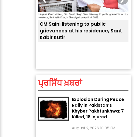
CM Saini listening to public
 लोगों की
grievances at his residence, Sant
Kabir Kutir
ਤੁਹਾ
ਲੈਂਦ
ਅੱਜ ਦਾ ਰਾਸ਼ੀਫਲ (5 ਅਗਸਤ
2026): ਜਾਣੋ ਤੁਹਾਡੀ ਰਾਸ਼ੀ ‘ਤੇ
ਗ੍ਰਹਿਆਂ ਦੀ...
August 5, 2026 6:23 AM
ਪ੍ਰਸਿੱਧ ਖ਼ਬਰਾਂ
Explosion During Peace
Rally in Pakistan’s
Khyber Pakhtunkhwa: 7
Killed, 18 Injured
August 2, 2026 10:05 PM