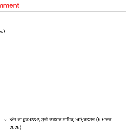
omment
ed)
ਅੱਜ ਦਾ ਹੁਕਮਨਾਮਾ, ਸ੍ਰੀ ਦਰਬਾਰ ਸਾਹਿਬ, ਅੰਮ੍ਰਿਤਸਰ (6 ਮਾਰਚ
2026)