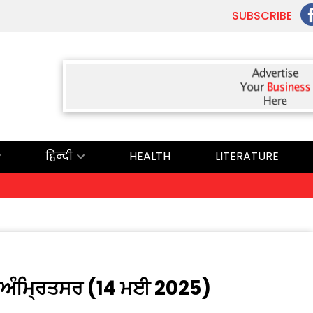
SUBSCRIBE
हिन्दी
HEALTH
LITERATURE
ਅੱ
ਬ, ਅੰਮ੍ਰਿਤਸਰ (14 ਮਈ 2025)