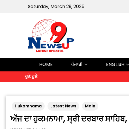
Saturday, March 29, 2025
HOME
ਪੰਜਾਬੀ
ENGLISH
ਹੁਣੇ ਹੁਣੇ
Hukamnama
Latest News
Main
ਅੱਜ ਦਾ ਹੁਕਮਨਾਮਾ, ਸ੍ਰੀ ਦਰਬਾਰ ਸਾਹਿ