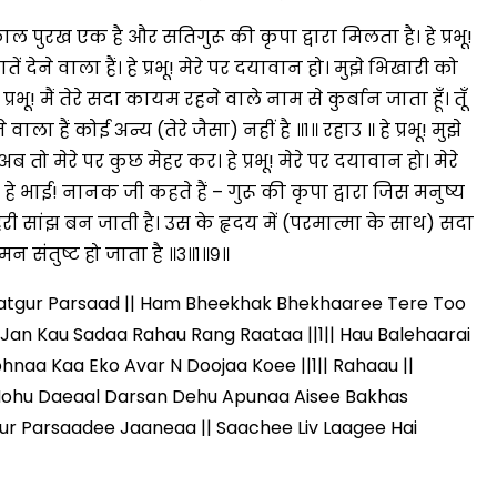
 पुरख एक है और सतिगुरू की कृपा द्वारा मिलता है। हे प्रभू!
ातें देने वाला हैं। हे प्रभू! मेरे पर दयावान हो। मुझे भिखारी को
े प्रभू! मैं तेरे सदा कायम रहने वाले नाम से कुर्बान जाता हूँ। तूँ
मंत्री अनिल विज ने सुनी
ला हैं कोई अन्य (तेरे जैसा) नहीं है ॥१॥ रहाउ ॥ हे प्रभू! मुझे
समस्याएं
तो मेरे पर कुछ मेहर कर। हे प्रभू! मेरे पर दयावान हो। मेरे
Success starts with every
हे भाई! नानक जी कहते हैं – गुरू की कृपा द्वारा जिस मनुष्य
hallenge, not from the comfort
गहरी सांझ बन जाती है। उस के हृदय में (परमात्मा के साथ) सदा
one.”
न संतुष्ट हो जाता है ॥३॥१॥९॥
atgur Parsaad || Ham Bheekhak Bhekhaaree Tere Too
Jan Kau Sadaa Rahau Rang Raataa ||1|| Hau Balehaarai
naa Kaa Eko Avar N Doojaa Koee ||1|| Rahaau ||
| Hohu Daeaal Darsan Dehu Apunaa Aisee Bakhas
ur Parsaadee Jaaneaa || Saachee Liv Laagee Hai