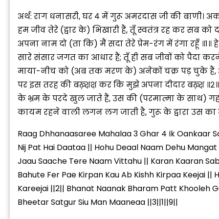
अर्थ: राग धनासरी, घर ४ में गुरू अमरदास जी की बाणी। अकाल
हम जीव तेरे (द्वार के) भिखारी हैं, तूँ स्वतंत्र रह कर सब को द
अपना नाम दो (ता कि) मैं सदा तेरे प्रेम-रंग में रंगा रहूँ ॥१॥ ह
सारे संसार जगत का आधार हैं; तूँ ही सब जीवों को पैदा करने वा
माया-नीच को (अब तक मरण के) अनेकों चक्र पड़ चुके हैं, अब 
“
पर इस तरह की बख़्श़श़ कर कि मुझे अपना दीदार बख़्श़ ॥२॥ 
c
के भ्रम के परदे खुल जाते हैं, उस की (परमात्मा के साथ) 
z
कायम रहने वाली लगन लग जाती है, गुरू के द्वारा उस का म
Raag Dhhanaasaree Mahalaa 3 Ghar 4 Ik Oankaar S
Nij Pat Hai Daataa || Hohu Deaal Naam Dehu Mangat 
Jaau Saache Tere Naam Vittahu || Karan Kaaran Sabh
Bahute Fer Pae Kirpan Kau Ab Kishh Kirpaa Keejai |
Kareejai ||2|| Bhanat Naanak Bharam Patt Khooleh G
Bheetar Satgur Siu Man Maaneaa ||3||1||9||