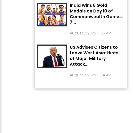
India Wins 8 Gold
Medals on Day 10 of
Commonwealth Games:
7...
August 2, 2026 11:06 AM
US Advises Citizens to
Leave West Asia: Hints
of Major Military
Attack...
August 2, 2026 11:04 AM
Unique Wedding: Twin
Sisters Marry Twin
Brothers in Kerala;
Priests Conducting
Rituals...
August 1, 2026 11:24 AM
ਅੱਜ ਦਾ ਰਾਸ਼ੀਫਲ (5 ਅਗਸਤ