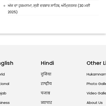
ਅੱਜ ਦਾ ਹੁਕਮਨਾਮਾ, ਸ੍ਰੀ ਦਰਬਾਰ ਸਾਹਿਬ, ਅੰਮ੍ਰਿਤਸਰ (30 ਮਈ
2025)
nglish
Hindi
Other L
rld
दुनिया
Hukamna
tional
राष्ट्रीय
Photo Gall
njab
पंजाब
Video Gall
siness
व्यापार
About Us