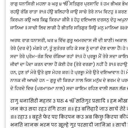
ਰਾਗੁ ਧਨਾਸਿਰੀ ਮਹਲਾ ੩ ਘਰੁ ੪ ੴ ਸਤਿਗੁਰ ਪ੍ਰਸਾਦਿ ॥ ਹਮ ਭੀਖਕ ਭੇਖਾਰੀ 
ਰਹਉ ਰੰਗਿ ਰਾਤਾ ॥੧॥ ਹੰਉ ਬਲਿਹਾਰੈ ਜਾਉ ਸਾਚੇ ਤੇਰੇ ਨਾਮ ਵਿਟਹੁ ॥ ਕਰ
ਕਿਰਪਨ ਕਉ ਅਬ ਕਿਛੁ ਕਿਰਪਾ ਕੀਜੈ ॥ ਹੋਹੁ ਦਇਆਲ ਦਰਸਨੁ ਦੇਹੁ ਅਪੁਨਾ
ਜਾਨਿਆ ॥ ਸਾਚੀ ਲਿਵ ਲਾਗੀ ਹੈ ਭੀਤਰਿ ਸਤਿਗੁਰ ਸਿਉ ਮਨੁ ਮਾਨਿਆ ॥੩
ਅਰਥ: ਰਾਗ ਧਨਾਸਰੀ, ਘਰ ੪ ਵਿੱਚ ਗੁਰੂ ਅਮਰਦਾਸ ਜੀ ਦੀ ਬਾਣੀ। ਅਕਾਲ ਪੁਰ
ਤੇਰੇ (ਦਰ ਦੇ) ਮੰਗਤੇ ਹਾਂ, ਤੂੰ ਸੁਤੰਤਰ ਰਹਿ ਕੇ ਸਭ ਨੂੰ ਦਾਤਾਂ ਦੇਣ ਵਾਲਾ ਹੈਂ। 
ਸਦਾ ਤੇਰੇ ਪ੍ਰੇਮ-ਰੰਗ ਵਿਚ ਰੰਗਿਆ ਰਹਾਂ ॥੧॥ ਹੇ ਪ੍ਰਭੂ! ਮੈਂ ਤੇਰੇ ਸਦਾ ਕਾਇਮ 
ਜੀਵਾਂ ਦਾ ਪੈਦਾ ਕਰਨ ਵਾਲਾ ਹੈਂ ਕੋਈ ਹੋਰ (ਤੇਰੇ ਵਰਗਾ) ਨਹੀਂ ਹੈ ॥੧॥ ਰਹਾਉ ॥
ਹਨ, ਹੁਣ ਤਾਂ ਮੇਰੇ ਉਤੇ ਕੁਝ ਮੇਹਰ ਕਰ। ਹੇ ਪ੍ਰਭੂ! ਮੇਰੇ ਉਤੇ ਦਇਆਵਾਨ ਹ
ਨਾਨਕ ਜੀ ਆਖਦੇ ਹਨ – ਗੁਰੂ ਦੀ ਕਿਰਪਾ ਨਾਲ ਜਿਸ ਮਨੁੱਖ ਦੇ ਭਰਮ ਦੇ ਪਰਦੇ
ਦੇ ਹਿਰਦੇ ਵਿਚ (ਪਰਮਾਤਮਾ ਨਾਲ) ਸਦਾ ਕਾਇਮ ਰਹਿਣ ਵਾਲੀ ਲਗਨ ਲੱਗ ਜਾਂ
रागु धनासिरी महला ३ घरु ४ ੴ सतिगुर प्रसादि ॥ हम भीखक भ
जन कंउ सदा रहउ रंगि राता ॥१॥ हंउ बलिहारै जाउ साचे 
॥१॥ रहाउ ॥ बहुते फेर पए किरपन कउ अब किछु किरपा कीज
भनति नानक भरम पट खूल्हे गुर परसादी जानिआ ॥ साची ल