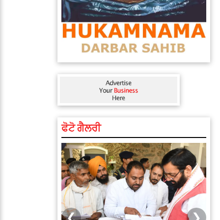
ਫੋਟੋ ਗੈਲਰੀ
❮
❯