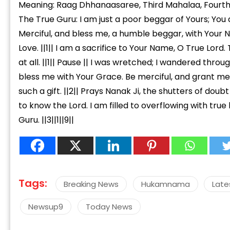
Meaning: Raag Dhhanaasaree, Third Mahalaa, Fourth
The True Guru: I am just a poor beggar of Yours; You
Merciful, and bless me, a humble beggar, with Your 
Love. ||1|| I am a sacrifice to Your Name, O True Lord
at all. ||1|| Pause || I was wretched; I wandered thro
bless me with Your Grace. Be merciful, and grant me
such a gift. ||2|| Prays Nanak Ji, the shutters of d
to know the Lord. I am filled to overflowing with tr
Guru. ||3||1||9||
Tags:
Breaking News
Hukamnama
Late
Newsup9
Today News