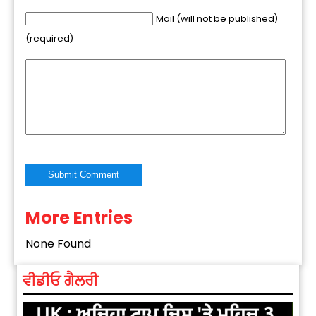
Mail (will not be published)
(required)
More Entries
Alternative:
None Found
ਵੀਡੀਓ ਗੈਲਰੀ