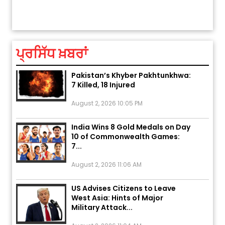
ਅੱਜ ਦਾ ਰਾਸ਼ੀਫਲ (5 ਅਗਸਤ 2026): ਜਾਣੋ
ਤੁਹਾਡੀ ਚੁੱਪ ਤੁਹਾਨੂੰ ਬਹੁਤ ਰੋਗਾਂ ਤੇ ਅਲਾਮਤਾਂ
ਤੁਹਾਡੀ ਰਾਸ਼ੀ ‘ਤੇ ਗ੍ਰਹਿਆਂ ਦੀ...
August 5, 2026 6:23 AM
ਪ੍ਰਸਿੱਧ ਖ਼ਬਰਾਂ
Explosion During Peace Rally in
Pakistan’s Khyber Pakhtunkhwa:
7 Killed, 18 Injured
August 2, 2026 10:05 PM
India Wins 8 Gold Medals on Day
10 of Commonwealth Games:
7...
August 2, 2026 11:06 AM
US Advises Citizens to Leave
West Asia: Hints of Major
Military Attack...
August 2, 2026 11:04 AM