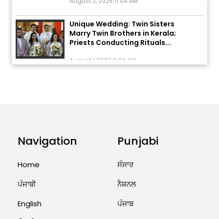
Unique Wedding: Twin Sisters
Marry Twin Brothers in Kerala;
Priests Conducting Rituals...
August 1, 2026 11:24 AM
ਅੱਜ ਦਾ ਰਾਸ਼ੀਫਲ (5 ਅਗਸਤ 2026): ਜਾਣੋ
ਤੁਹਾਡੀ ਰਾਸ਼ੀ ‘ਤੇ ਗ੍ਰਹਿਆਂ ਦੀ...
August 5, 2026 6:23 AM
Explosion During Peace Rally in
Pakistan’s Khyber Pakhtunkhwa:
Navigation
Punjabi
7 Killed, 18 Injured
August 2, 2026 10:05 PM
Home
ਸੰਸਾਰ
ਪੰਜਾਬੀ
ਨੈਸ਼ਨਲ
India Wins 8 Gold Medals on Day
10 of Commonwealth Games:
7...
English
ਪੰਜਾਬ