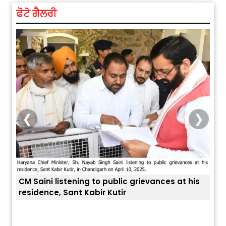
ਫੋਟੋ ਗੈਲਰੀ
❮
❯
o public grievances at his
r Kutir