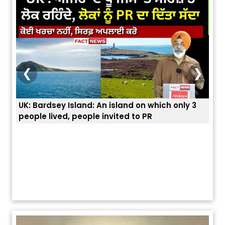
❮
❯
An island on which only 3
ਭਾਰਤੀਆਂ ਨੂੰ ਬੇੜੀਆਂ ਲਾ ਕੇ ਹੀ ਡਿਪੋਰਟ ਕ
 invited to PR
ਯੂਐੱਸ ਬਾਰਡਰ ਪੈਟਰੋਲ ਚੀਫ਼ ਨੇ ਦੱਸਿਆ