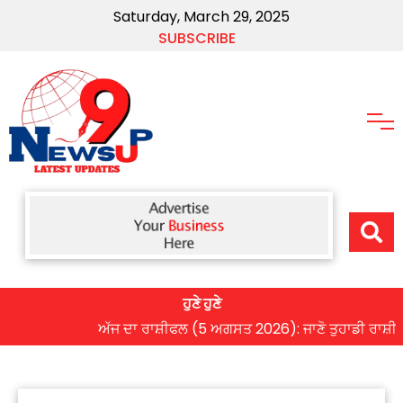
Saturday, March 29, 2025
SUBSCRIBE
ਹੁਣੇ ਹੁਣੇ
ਅੱਜ ਦਾ ਰਾਸ਼ੀਫਲ (5 ਅਗਸਤ 2026): ਜਾਣੋ ਤੁਹਾਡੀ ਰਾਸ਼ੀ ‘ਤੇ ਗ੍