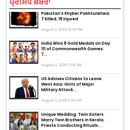
ਪ੍ਰਸਿੱਧ ਖ਼ਬਰਾਂ
Explosion During Peace Rally in
Pakistan’s Khyber Pakhtunkhwa:
7 Killed, 18 Injured
August 2, 2026 10:05 PM
India Wins 8 Gold Medals on Day
10 of Commonwealth Games:
7...
August 2, 2026 11:06 AM
US Advises Citizens to Leave
West Asia: Hints of Major
Military Attack...
August 2, 2026 11:04 AM
Unique Wedding: Twin Sisters
Marry Twin Brothers in Kerala;
Priests Conducting Rituals...
August 1, 2026 11:24 AM