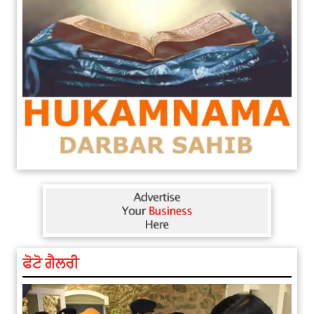
ਫੋਟੋ ਗੈਲਰੀ