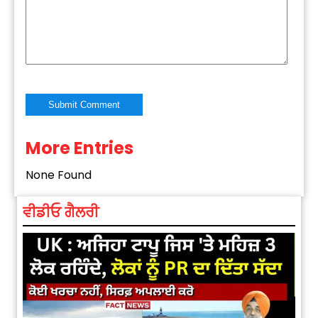
More Entries
Alternative:
None Found
ਵੀਡੀਓ ਗੈਲਰੀ