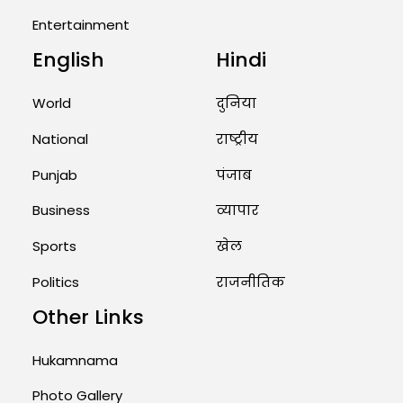
August 2, 2026 11:04 AM
Entertainment
English
Hindi
Unique Wedding: Twin Sisters
Marry Twin Brothers in Kerala;
Priests Conducting Rituals...
World
दुनिया
August 1, 2026 11:24 AM
National
राष्ट्रीय
Punjab
पंजाब
Business
व्यापार
Sports
खेल
Politics
राजनीतिक
Other Links
Hukamnama
Photo Gallery