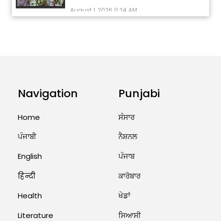
ਅੱਜ ਦਾ ਰਾਸ਼ੀਫਲ (5 ਅਗਸਤ 2026): ਜਾਣੋ
ਤੁਹਾਡੀ ਰਾਸ਼ੀ ‘ਤੇ ਗ੍ਰਹਿਆਂ ਦੀ...
August 5, 2026 6:23 AM
Explosion During Peace Rally in
Pakistan’s Khyber Pakhtunkhwa:
Navigation
Punjabi
7 Killed, 18 Injured
August 2, 2026 10:05 PM
Home
ਸੰਸਾਰ
India Wins 8 Gold Medals on Day
ਪੰਜਾਬੀ
ਨੈਸ਼ਨਲ
10 of Commonwealth Games:
7...
English
ਪੰਜਾਬ
August 2, 2026 11:06 AM
हिन्दी
ਕਾਰੋਬਾਰ
US Advises Citizens to Leave
Health
ਖੇਡਾਂ
West Asia: Hints of Major
Military Attack...
Literature
ਸਿਆਸੀ