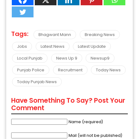
Tags:
Bhagwant Mann
Breaking News
Jobs
Latest News
Latest Update
Local Punjab
News Up 9
Newsup9
Punjab Police
Recruitment
Today News
Today Punjab News
Have Something To Say? Post Your
Comment
Name (required)
Mail (will not be published)