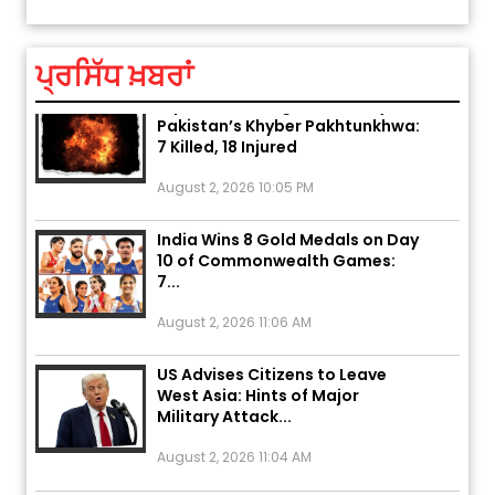
August 5, 2026 6:23 AM
ਪ੍ਰਸਿੱਧ ਖ਼ਬਰਾਂ
Explosion During Peace Rally in
Pakistan’s Khyber Pakhtunkhwa:
7 Killed, 18 Injured
August 2, 2026 10:05 PM
India Wins 8 Gold Medals on Day
10 of Commonwealth Games:
7...
August 2, 2026 11:06 AM
US Advises Citizens to Leave
West Asia: Hints of Major
Military Attack...
August 2, 2026 11:04 AM
Unique Wedding: Twin Sisters