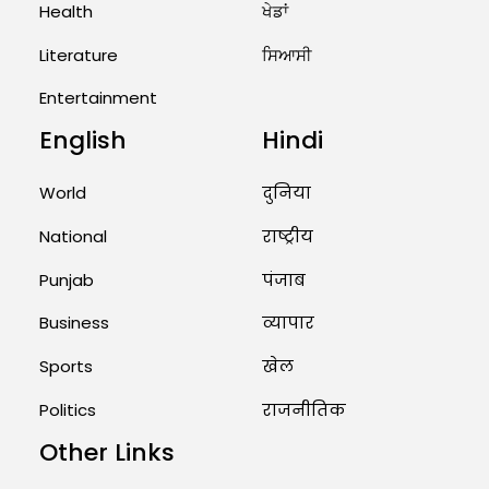
Health
ਖੇਡਾਂ
US Advises Citizens to Leave
West Asia: Hints of Major
Literature
ਸਿਆਸੀ
Military Attack...
Entertainment
August 2, 2026 11:04 AM
English
Hindi
Unique Wedding: Twin Sisters
Marry Twin Brothers in Kerala;
World
दुनिया
Priests Conducting Rituals...
National
राष्ट्रीय
August 1, 2026 11:24 AM
Punjab
पंजाब
Business
व्यापार
Sports
खेल
Politics
राजनीतिक
Other Links