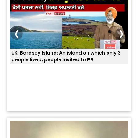
❮
❯
UK: Bardsey Island: An island on which only 3
ਭਾਰਤ
people lived, people invited to PR
ਯੂਐ