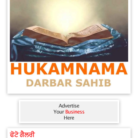
ਫੋਟੋ ਗੈਲਰੀ