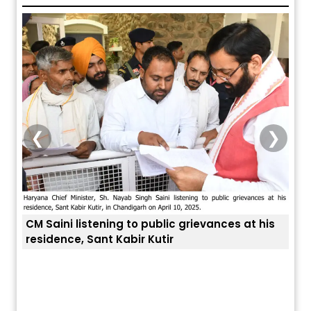
❮
❯
CM Saini listening to public grievances at his
residence, Sant Kabir Kutir
ਅੱਜ ਦਾ ਰਾਸ਼ੀਫਲ (5 ਅਗਸਤ 2026): ਜਾਣੋ
ਤੁਹਾਡ
ਤੁਹਾਡੀ ਰਾਸ਼ੀ ‘ਤੇ ਗ੍ਰਹਿਆਂ ਦੀ...