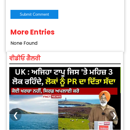
More Entries
Alternative:
None Found
ਵੀਡੀਓ ਗੈਲਰੀ
❮
❯