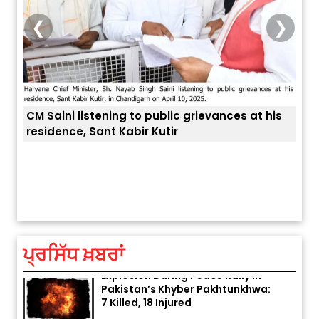
❮
❯
CM Saini listening to public grievances at his
residence, Sant Kabir Kutir
ਤੁਹਾਡ
ਅੱਜ ਦਾ ਰਾਸ਼ੀਫਲ (5 ਅਗਸਤ 2026): ਜਾਣੋ
ਤੁਹਾਡੀ ਰਾਸ਼ੀ ‘ਤੇ ਗ੍ਰਹਿਆਂ ਦੀ...
August 5, 2026 6:23 AM
ਪ੍ਰਸਿੱਧ ਖ਼ਬਰਾਂ
Explosion During Peace Rally in
Pakistan’s Khyber Pakhtunkhwa:
7 Killed, 18 Injured
August 2, 2026 10:05 PM