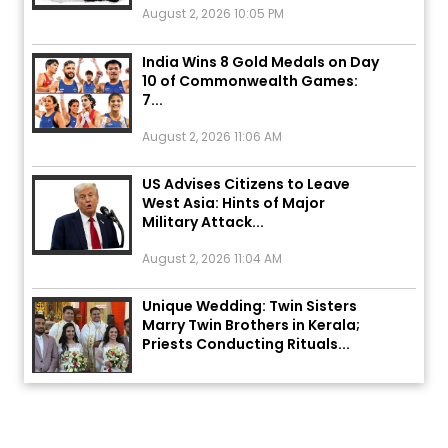
India Wins 8 Gold Medals on Day
10 of Commonwealth Games:
7...
August 2, 2026 11:06 AM
US Advises Citizens to Leave
West Asia: Hints of Major
Military Attack...
August 2, 2026 11:04 AM
Unique Wedding: Twin Sisters
Marry Twin Brothers in Kerala;
Priests Conducting Rituals...
August 1, 2026 11:24 AM
ਅੱਜ ਦਾ ਰਾਸ਼ੀਫਲ (5 ਅਗਸਤ 2026): ਜਾਣੋ
ਤੁਹਾਡੀ ਰਾਸ਼ੀ ‘ਤੇ ਗ੍ਰਹਿਆਂ ਦੀ...