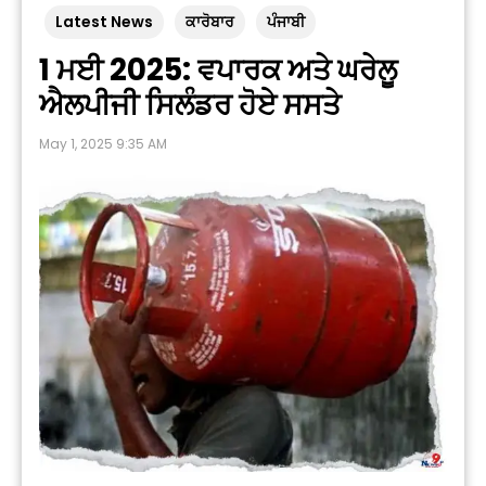
Latest News
ਕਾਰੋਬਾਰ
ਪੰਜਾਬੀ
1 ਮਈ 2025: ਵਪਾਰਕ ਅਤੇ ਘਰੇਲੂ
ਐਲਪੀਜੀ ਸਿਲੰਡਰ ਹੋਏ ਸਸਤੇ
May 1, 2025 9:35 AM