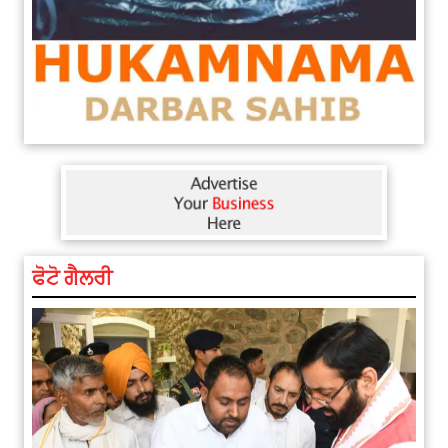
ਫੋਟੋ ਗੈਲਰੀ