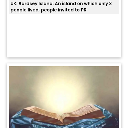
UK: Bardsey Island: An island on which only 3
ਭਾਰਤ
people lived, people invited to PR
ਯੂਐ