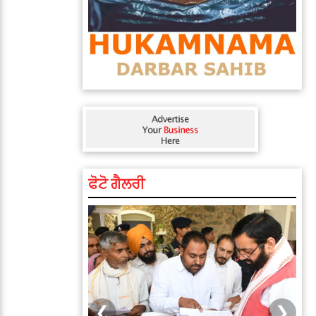
ਫੋਟੋ ਗੈਲਰੀ
❮
❯