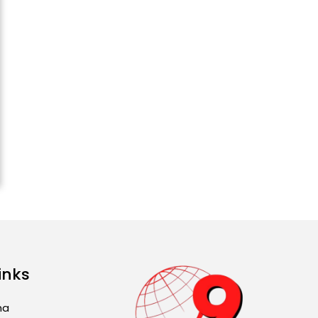
2026): ਜਾਣੋ ਤੁਹਾਡੀ ਰਾਸ਼ੀ ‘ਤੇ
ਗ੍ਰਹਿਆਂ ਦੀ...
August 5, 2026 6:23 AM
Explosion During Peace
Rally in Pakistan’s
Khyber Pakhtunkhwa: 7
Killed, 18 Injured
August 2, 2026 10:05 PM
India Wins 8 Gold
Medals on Day 10 of
Commonwealth Games:
7...
August 2, 2026 11:06 AM
inks
US Advises Citizens to
Leave West Asia: Hints
ma
of Major Military