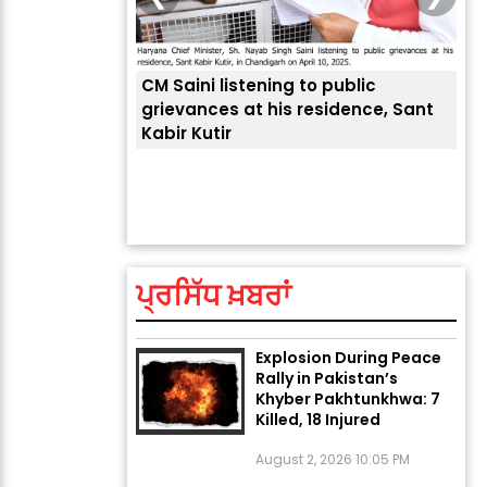
CM Saini listening to public
 लोगों की
grievances at his residence, Sant
Kabir Kutir
ਤੁਹਾ
ਲੈਂਦ
ਅੱਜ ਦਾ ਰਾਸ਼ੀਫਲ (5 ਅਗਸਤ
2026): ਜਾਣੋ ਤੁਹਾਡੀ ਰਾਸ਼ੀ ‘ਤੇ
ਗ੍ਰਹਿਆਂ ਦੀ...
ਪ੍ਰਸਿੱਧ ਖ਼ਬਰਾਂ
August 5, 2026 6:23 AM
Explosion During Peace
Rally in Pakistan’s
Khyber Pakhtunkhwa: 7
Killed, 18 Injured
August 2, 2026 10:05 PM