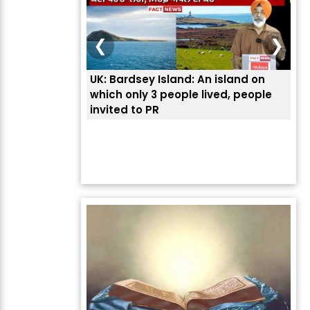
❮
❯
UK: Bardsey Island: An island on
ਭਾਰ
which only 3 people lived, people
ਅਮਰ
invited to PR
ਦੱ