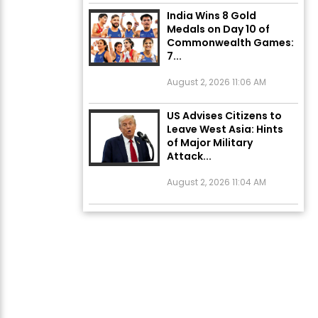
India Wins 8 Gold
Medals on Day 10 of
Commonwealth Games:
7...
August 2, 2026 11:06 AM
US Advises Citizens to
Leave West Asia: Hints
of Major Military
Attack...
August 2, 2026 11:04 AM
Unique Wedding: Twin
Sisters Marry Twin
Brothers in Kerala;
Priests Conducting
Rituals...
August 1, 2026 11:24 AM
ਅੱਜ ਦਾ ਰਾਸ਼ੀਫਲ (5 ਅਗਸਤ