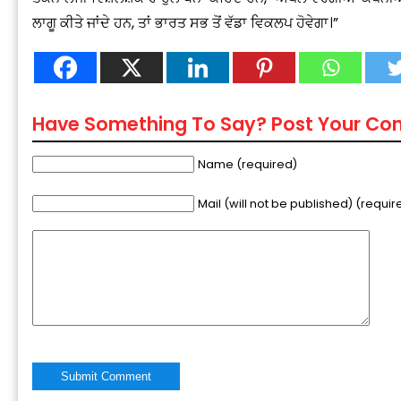
ਲਾਗੂ ਕੀਤੇ ਜਾਂਦੇ ਹਨ, ਤਾਂ ਭਾਰਤ ਸਭ ਤੋਂ ਵੱਡਾ ਵਿਕਲਪ ਹੋਵੇਗਾ।”
Have Something To Say? Post Your C
Name (required)
Mail (will not be published) (requir