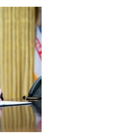
Naam Sada Sukhdai
rabh Harmandar Sohna