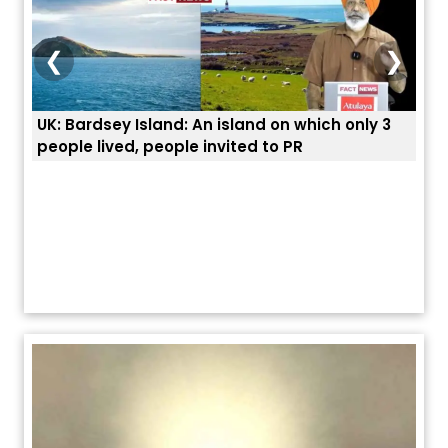
❮
❯
UK: Bardsey Island: An island on which only 3
ਭਾਰਤ
people lived, people invited to PR
ਯੂਐ