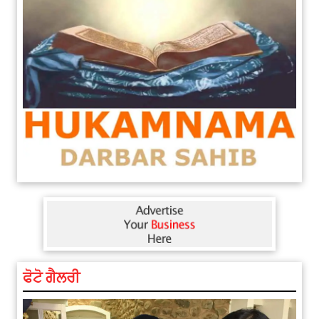
ਫੋਟੋ ਗੈਲਰੀ