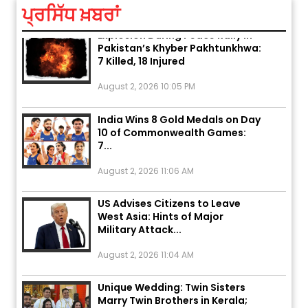
ਪ੍ਰਸਿੱਧ ਖ਼ਬਰਾਂ
Explosion During Peace Rally in
Pakistan’s Khyber Pakhtunkhwa:
7 Killed, 18 Injured
August 2, 2026 10:05 PM
India Wins 8 Gold Medals on Day
10 of Commonwealth Games:
7...
August 2, 2026 11:06 AM
US Advises Citizens to Leave
West Asia: Hints of Major
Military Attack...
August 2, 2026 11:04 AM
Unique Wedding: Twin Sisters
Marry Twin Brothers in Kerala;
Priests Conducting Rituals...