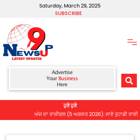
Saturday, March 29, 2025
SUBSCRIBE
ਹੁਣੇ ਹੁਣੇ
ਅੱਜ ਦਾ ਰਾਸ਼ੀਫਲ (5 ਅਗਸਤ 2026): ਜਾਣੋ ਤੁਹਾਡੀ ਰਾਸ਼ੀ ‘ਤੇ ਗ