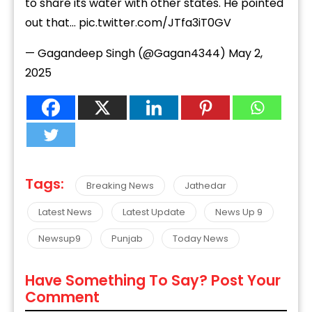
to share its water with other states. He pointed
out that…
pic.twitter.com/JTfa3iT0GV
— Gagandeep Singh (@Gagan4344)
May 2,
2025
Tags:
Breaking News
Jathedar
Latest News
Latest Update
News Up 9
Newsup9
Punjab
Today News
Have Something To Say? Post Your
Comment