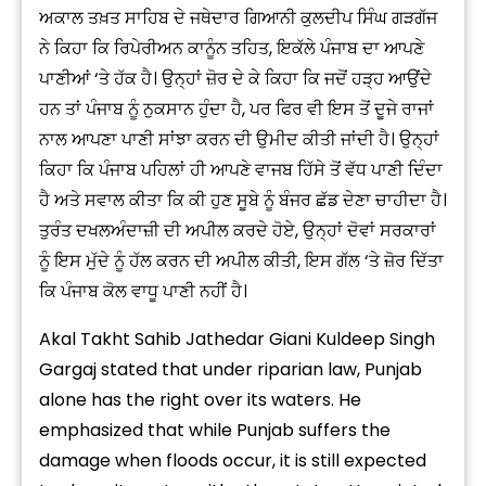
ਅਕਾਲ ਤਖ਼ਤ ਸਾਹਿਬ ਦੇ ਜਥੇਦਾਰ ਗਿਆਨੀ ਕੁਲਦੀਪ ਸਿੰਘ ਗੜਗੱਜ
ਨੇ ਕਿਹਾ ਕਿ ਰਿਪੇਰੀਅਨ ਕਾਨੂੰਨ ਤਹਿਤ, ਇਕੱਲੇ ਪੰਜਾਬ ਦਾ ਆਪਣੇ
ਪਾਣੀਆਂ ‘ਤੇ ਹੱਕ ਹੈ। ਉਨ੍ਹਾਂ ਜ਼ੋਰ ਦੇ ਕੇ ਕਿਹਾ ਕਿ ਜਦੋਂ ਹੜ੍ਹ ਆਉਂਦੇ
ਹਨ ਤਾਂ ਪੰਜਾਬ ਨੂੰ ਨੁਕਸਾਨ ਹੁੰਦਾ ਹੈ, ਪਰ ਫਿਰ ਵੀ ਇਸ ਤੋਂ ਦੂਜੇ ਰਾਜਾਂ
ਨਾਲ ਆਪਣਾ ਪਾਣੀ ਸਾਂਝਾ ਕਰਨ ਦੀ ਉਮੀਦ ਕੀਤੀ ਜਾਂਦੀ ਹੈ। ਉਨ੍ਹਾਂ
ਕਿਹਾ ਕਿ ਪੰਜਾਬ ਪਹਿਲਾਂ ਹੀ ਆਪਣੇ ਵਾਜਬ ਹਿੱਸੇ ਤੋਂ ਵੱਧ ਪਾਣੀ ਦਿੰਦਾ
ਹੈ ਅਤੇ ਸਵਾਲ ਕੀਤਾ ਕਿ ਕੀ ਹੁਣ ਸੂਬੇ ਨੂੰ ਬੰਜਰ ਛੱਡ ਦੇਣਾ ਚਾਹੀਦਾ ਹੈ।
ਤੁਰੰਤ ਦਖਲਅੰਦਾਜ਼ੀ ਦੀ ਅਪੀਲ ਕਰਦੇ ਹੋਏ, ਉਨ੍ਹਾਂ ਦੋਵਾਂ ਸਰਕਾਰਾਂ
ਨੂੰ ਇਸ ਮੁੱਦੇ ਨੂੰ ਹੱਲ ਕਰਨ ਦੀ ਅਪੀਲ ਕੀਤੀ, ਇਸ ਗੱਲ ‘ਤੇ ਜ਼ੋਰ ਦਿੱਤਾ
ਕਿ ਪੰਜਾਬ ਕੋਲ ਵਾਧੂ ਪਾਣੀ ਨਹੀਂ ਹੈ।
Akal Takht Sahib Jathedar Giani Kuldeep Singh
Gargaj stated that under riparian law, Punjab
alone has the right over its waters. He
emphasized that while Punjab suffers the
damage when floods occur, it is still expected