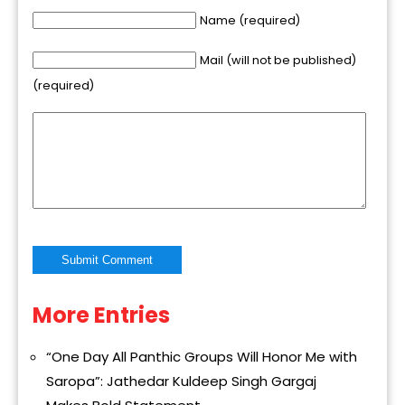
Name (required)
Mail (will not be published)
(required)
More Entries
Alternative:
“One Day All Panthic Groups Will Honor Me with
Saropa”: Jathedar Kuldeep Singh Gargaj