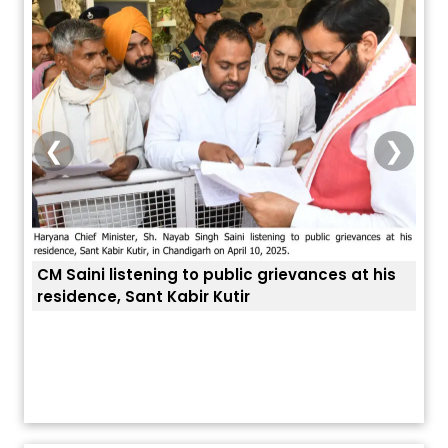
❮
❯
CM Saini listening to public grievances at his
residence, Sant Kabir Kutir
ਤੁਹਾਡ
ਅੱਜ ਦਾ ਰਾਸ਼ੀਫਲ (5 ਅਗਸਤ 2026): ਜਾਣੋ
ਤੁਹਾਡੀ ਰਾਸ਼ੀ ‘ਤੇ ਗ੍ਰਹਿਆਂ ਦੀ...
August 5, 2026 6:23 AM