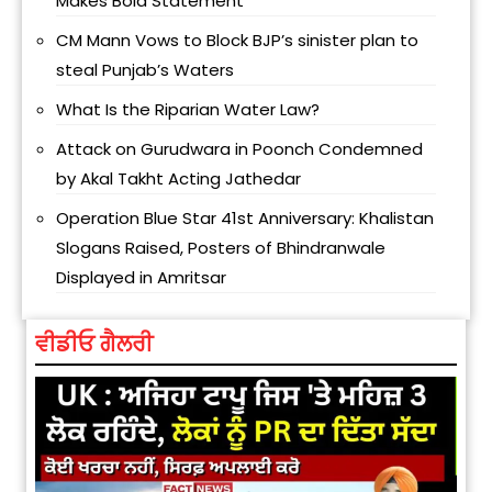
Makes Bold Statement
CM Mann Vows to Block BJP’s sinister plan to
steal Punjab’s Waters
What Is the Riparian Water Law?
Attack on Gurudwara in Poonch Condemned
by Akal Takht Acting Jathedar
Operation Blue Star 41st Anniversary: Khalistan
Slogans Raised, Posters of Bhindranwale
Displayed in Amritsar
ਵੀਡੀਓ ਗੈਲਰੀ