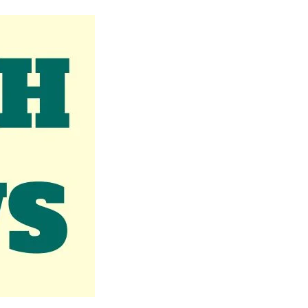
Naam Sada Sukhdai
rabh Harmandar Sohna