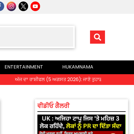
ENTERTAINMENT
HUKAMNAMA
ਅੱਜ ਦਾ ਰਾਸ਼ੀਫਲ (5 ਅਗਸਤ 2026): ਜਾਣੋ ਤੁਹਾਡੀ ਰਾਸ਼ੀ ‘ਤੇ ਗ੍ਰਹਿਆਂ ਦ
ਵੀਡੀਓ ਗੈਲਰੀ