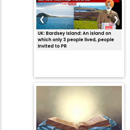
❮
❯
UK: Bardsey Island: An island on
ਭਾਰ
which only 3 people lived, people
ਅਮਰ
invited to PR
ਦੱ