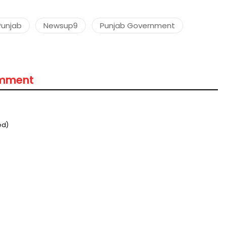
Punjab
Newsup9
Punjab Government
मंत्री अनिल विज ने सुनी
समस्याएं
omment
Success starts with every
hallenge, not from the comfort
one.”
ed)