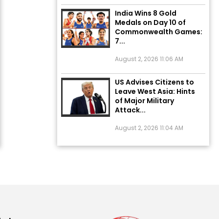
India Wins 8 Gold
Medals on Day 10 of
Commonwealth Games:
7...
August 2, 2026 11:06 AM
US Advises Citizens to
Leave West Asia: Hints
of Major Military
Attack...
August 2, 2026 11:04 AM
Unique Wedding: Twin
Sisters Marry Twin
Brothers in Kerala;
Priests Conducting
Rituals...
August 1, 2026 11:24 AM