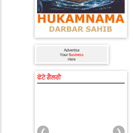
ਫੋਟੋ ਗੈਲਰੀ
❮
❯