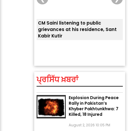
CM Saini listening to public
 लोगों की
grievances at his residence, Sant
Kabir Kutir
ਤੁਹਾ
ਲੈਂਦ
ਅੱਜ ਦਾ ਰਾਸ਼ੀਫਲ (5 ਅਗਸਤ
2026): ਜਾਣੋ ਤੁਹਾਡੀ ਰਾਸ਼ੀ ‘ਤੇ
ਗ੍ਰਹਿਆਂ ਦੀ...
ਪ੍ਰਸਿੱਧ ਖ਼ਬਰਾਂ
August 5, 2026 6:23 AM
Explosion During Peace
Rally in Pakistan’s
Khyber Pakhtunkhwa: 7
Killed, 18 Injured
August 2, 2026 10:05 PM