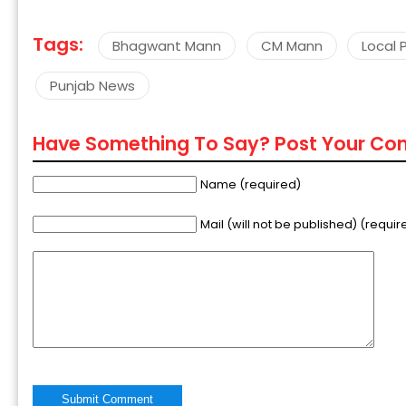
Tags:
Bhagwant Mann
CM Mann
Local 
Punjab News
Have Something To Say? Post Your C
“
c
z
Name (required)
Mail (will not be published) (requir