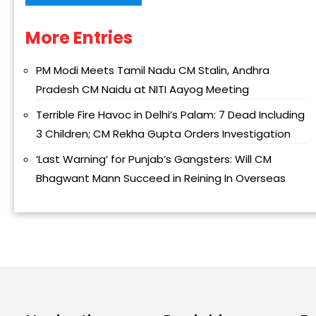
More Entries
Alternative:
PM Modi Meets Tamil Nadu CM Stalin, Andhra
Pradesh CM Naidu at NITI Aayog Meeting
Terrible Fire Havoc in Delhi’s Palam: 7 Dead Including
3 Children; CM Rekha Gupta Orders Investigation
‘Last Warning’ for Punjab’s Gangsters: Will CM
Bhagwant Mann Succeed in Reining In Overseas