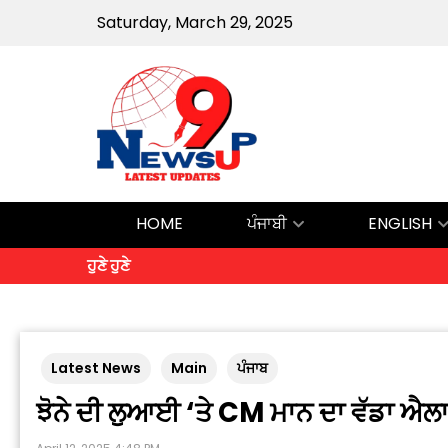
Saturday, March 29, 2025
HOME
ਪੰਜਾਬੀ
ENGLISH
ਹੁਣੇ ਹੁਣੇ
Latest News
Main
ਪੰਜਾਬ
ਝੋਨੇ ਦੀ ਲੁਆਈ ‘ਤੇ CM ਮਾਨ ਦਾ ਵੱਡਾ ਐਲ