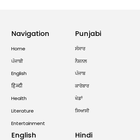
August 5, 2026 6:23 AM
Explosion During Peace Rally in
Pakistan’s Khyber Pakhtunkhwa:
Navigation
Punjabi
7 Killed, 18 Injured
August 2, 2026 10:05 PM
Home
ਸੰਸਾਰ
ਪੰਜਾਬੀ
ਨੈਸ਼ਨਲ
India Wins 8 Gold Medals on Day
10 of Commonwealth Games:
7...
English
ਪੰਜਾਬ
August 2, 2026 11:06 AM
हिन्दी
ਕਾਰੋਬਾਰ
Health
ਖੇਡਾਂ
US Advises Citizens to Leave
West Asia: Hints of Major
Literature
ਸਿਆਸੀ
Military Attack...
Entertainment
August 2, 2026 11:04 AM
English
Hindi
Unique Wedding: Twin Sisters