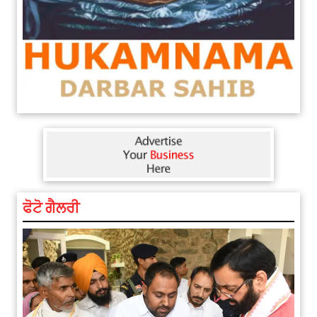
ਫੋਟੋ ਗੈਲਰੀ