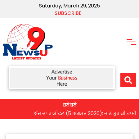
Saturday, March 29, 2025
SUBSCRIBE
ਹੁਣੇ ਹੁਣੇ
ਅੱਜ ਦਾ ਰਾਸ਼ੀਫਲ (5 ਅਗਸਤ 2026): ਜਾਣੋ ਤੁਹਾਡੀ ਰਾਸ਼ੀ ‘ਤੇ ਗ