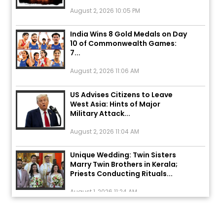
August 2, 2026 10:05 PM
India Wins 8 Gold Medals on Day
10 of Commonwealth Games:
7...
August 2, 2026 11:06 AM
US Advises Citizens to Leave
West Asia: Hints of Major
Military Attack...
August 2, 2026 11:04 AM
Unique Wedding: Twin Sisters
Marry Twin Brothers in Kerala;
Priests Conducting Rituals...
August 1, 2026 11:24 AM
ਅੱਜ ਦਾ ਰਾਸ਼ੀਫਲ (5 ਅਗਸਤ 2026): ਜਾਣੋ
ਤੁਹਾਡੀ ਰਾਸ਼ੀ ‘ਤੇ ਗ੍ਰਹਿਆਂ ਦੀ...