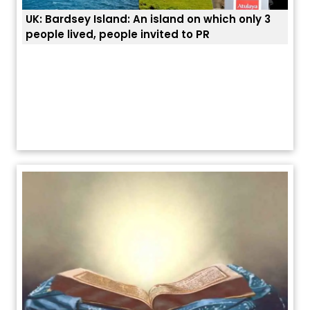
nly 3
ਭਾਰਤੀਆਂ ਨੂੰ ਬੇੜੀਆਂ ਲਾ ਕੇ ਹੀ ਡਿਪੋਰਟ ਕਿਉਂ ਕੀਤੇ ਅਮਰੀਕਾ ਨੇ ? |
ਯੂਐੱਸ ਬਾਰਡਰ ਪੈਟਰੋਲ ਚੀਫ਼ ਨੇ ਦੱਸਿਆ ਅਸਲ ਕਾਰਨ