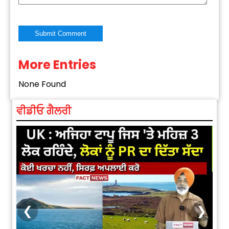
More Entries
Alternative:
None Found
ਵੀਡੀਓ ਗੈਲਰੀ
❮
❯