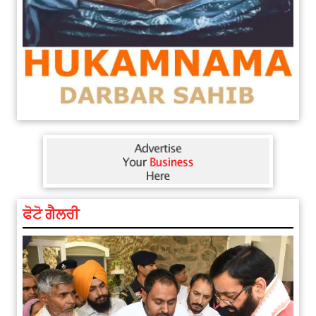
ਫੋਟੋ ਗੈਲਰੀ