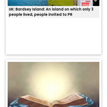
UK: Bardsey Island: An island on which only 3
ਭਾਰਤ
people lived, people invited to PR
ਯੂਐ