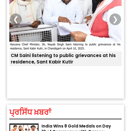
❮
❯
CM Saini listening to public grievances at his
residence, Sant Kabir Kutir
ਤੁਹਾਡ
Explosion During Peace Rally in
Pakistan’s Khyber Pakhtunkhwa:
7 Killed, 18 Injured
August 2, 2026 10:05 PM
ਪ੍ਰਸਿੱਧ ਖ਼ਬਰਾਂ
India Wins 8 Gold Medals on Day
10 of Commonwealth Games: