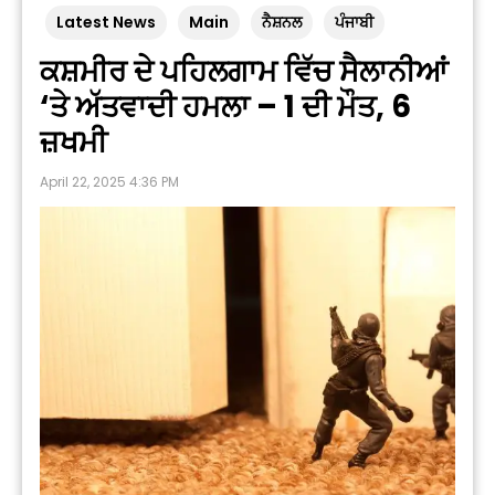
Latest News
Main
ਨੈਸ਼ਨਲ
ਪੰਜਾਬੀ
ਕਸ਼ਮੀਰ ਦੇ ਪਹਿਲਗਾਮ ਵਿੱਚ ਸੈਲਾਨੀਆਂ
‘ਤੇ ਅੱਤਵਾਦੀ ਹਮਲਾ – 1 ਦੀ ਮੌਤ, 6
ਜ਼ਖਮੀ
April 22, 2025 4:36 PM