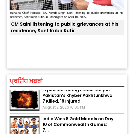
CM Saini listening to public grievances at his
residence, Sant Kabir Kutir
ਤੁਹਾਡ
ਅੱਜ ਦਾ ਰਾਸ਼ੀਫਲ (5 ਅਗਸਤ 2026): ਜਾਣੋ
ਤੁਹਾਡੀ ਰਾਸ਼ੀ ‘ਤੇ ਗ੍ਰਹਿਆਂ ਦੀ...
August 5, 2026 6:23 AM
ਪ੍ਰਸਿੱਧ ਖ਼ਬਰਾਂ
Explosion During Peace Rally in
Pakistan’s Khyber Pakhtunkhwa:
7 Killed, 18 Injured
August 2, 2026 10:05 PM
India Wins 8 Gold Medals on Day
10 of Commonwealth Games:
7...
August 2, 2026 11:06 AM