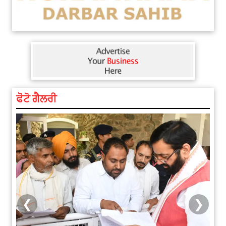
ਫੋਟੋ ਗੈਲਰੀ
❮
❯