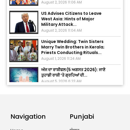
US Advises Citizens to Leave
West Asia: Hints of Major
Military Attack...
August 2, 2026 11:04 AM
Unique Wedding: Twin Sisters
Marry Twin Brothers in Kerala;
Priests Conducting Rituals...
August 1, 2026 11:24 AM
ਅੱਜ ਦਾ ਰਾਸ਼ੀਫਲ (5 ਅਗਸਤ 2026): ਜਾਣੋ
ਤੁਹਾਡੀ ਰਾਸ਼ੀ ‘ਤੇ ਗ੍ਰਹਿਆਂ ਦੀ...
August 5, 2026 6:23 AM
Explosion During Peace Rally in
Pakistan’s Khyber Pakhtunkhwa:
7 Killed, 18 Injured
August 2, 2026 10:05 PM
Navigation
Punjabi
India Wins 8 Gold Medals on Day
10 of Commonwealth Games: