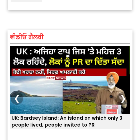
ਵੀਡੀਓ ਗੈਲਰੀ
❮
❯
UK: Bardsey Island: An island on which only 3
ਭਾਰਤ
people lived, people invited to PR
ਯੂਐ