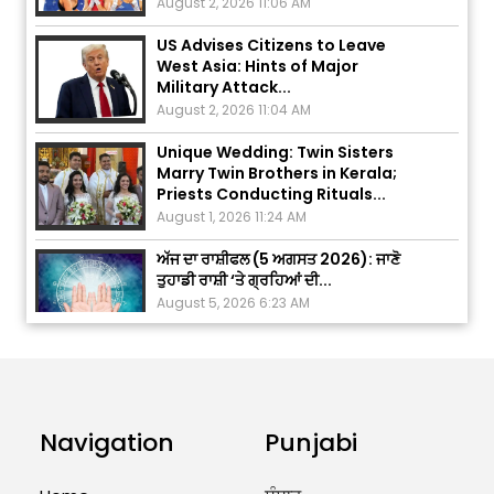
US Advises Citizens to Leave
West Asia: Hints of Major
Military Attack...
August 2, 2026 11:04 AM
Unique Wedding: Twin Sisters
Marry Twin Brothers in Kerala;
Priests Conducting Rituals...
August 1, 2026 11:24 AM
ਅੱਜ ਦਾ ਰਾਸ਼ੀਫਲ (5 ਅਗਸਤ 2026): ਜਾਣੋ
ਤੁਹਾਡੀ ਰਾਸ਼ੀ ‘ਤੇ ਗ੍ਰਹਿਆਂ ਦੀ...
August 5, 2026 6:23 AM
Explosion During Peace Rally in
Pakistan’s Khyber Pakhtunkhwa:
7 Killed, 18 Injured
August 2, 2026 10:05 PM
Navigation
Punjabi
India Wins 8 Gold Medals on Day
10 of Commonwealth Games: