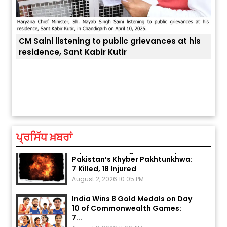
CM Saini listening to public grievances at his
residence, Sant Kabir Kutir
ਤੁਹਾਡ
ਅੱਜ ਦਾ ਰਾਸ਼ੀਫਲ (5 ਅਗਸਤ 2026): ਜਾਣੋ
ਤੁਹਾਡੀ ਰਾਸ਼ੀ ‘ਤੇ ਗ੍ਰਹਿਆਂ ਦੀ...
August 5, 2026 6:23 AM
ਪ੍ਰਸਿੱਧ ਖ਼ਬਰਾਂ
Explosion During Peace Rally in
Pakistan’s Khyber Pakhtunkhwa:
7 Killed, 18 Injured
August 2, 2026 10:05 PM
India Wins 8 Gold Medals on Day
10 of Commonwealth Games:
7...
August 2, 2026 11:06 AM