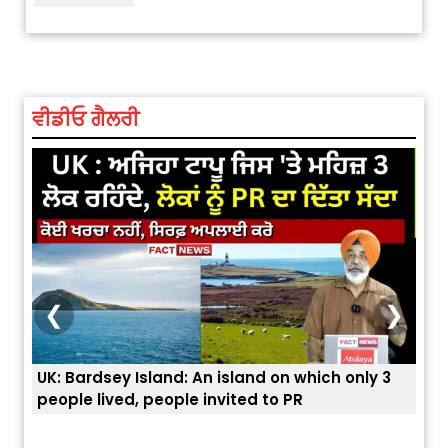
ਵੀਡੀਓ ਗੈਲਰੀ
❮
❯
UK: Bardsey Island: An island on which only 3
ਭਾਰਤ
people lived, people invited to PR
ਯੂਐ