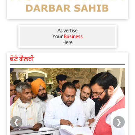
ਫੋਟੋ ਗੈਲਰੀ
❮
❯