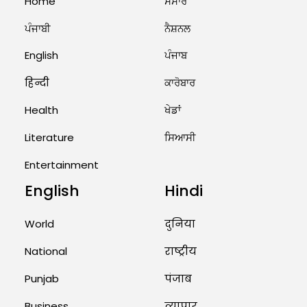
Home
ਸੰਸਾਰ
7...
August 2, 2026 11:06 AM
ਪੰਜਾਬੀ
ਨੈਸ਼ਨਲ
US Advises Citizens to Leave
English
ਪੰਜਾਬ
West Asia: Hints of Major
Military Attack...
हिन्दी
ਕਾਰੋਬਾਰ
August 2, 2026 11:04 AM
Health
ਖੇਡਾਂ
Unique Wedding: Twin Sisters
Marry Twin Brothers in Kerala;
Literature
ਸਿਆਸੀ
Priests Conducting Rituals...
August 1, 2026 11:24 AM
Entertainment
English
Hindi
World
दुनिया
National
राष्ट्रीय
Punjab
पंजाब
Business
व्यापार