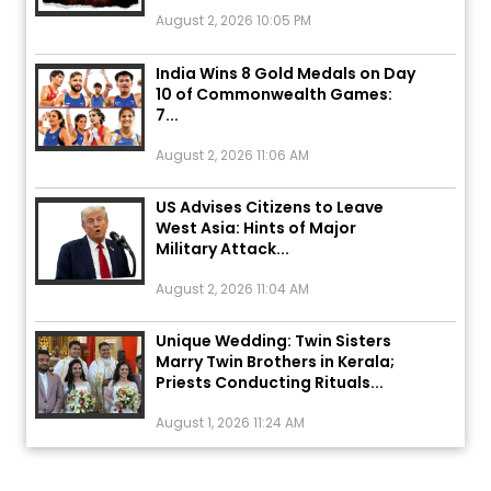
August 2, 2026 10:05 PM
India Wins 8 Gold Medals on Day
10 of Commonwealth Games:
7...
August 2, 2026 11:06 AM
US Advises Citizens to Leave
West Asia: Hints of Major
Military Attack...
August 2, 2026 11:04 AM
Unique Wedding: Twin Sisters
Marry Twin Brothers in Kerala;
Priests Conducting Rituals...
August 1, 2026 11:24 AM
ਅੱਜ ਦਾ ਰਾਸ਼ੀਫਲ (5 ਅਗਸਤ 2026): ਜਾਣੋ
ਤੁਹਾਡੀ ਰਾਸ਼ੀ ‘ਤੇ ਗ੍ਰਹਿਆਂ ਦੀ...