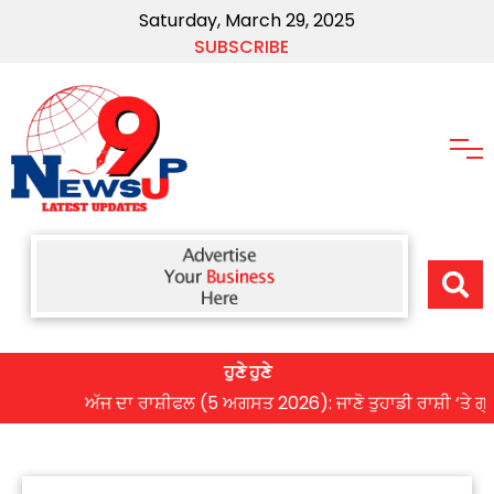
Saturday, March 29, 2025
SUBSCRIBE
ਹੁਣੇ ਹੁਣੇ
ਅੱਜ ਦਾ ਰਾਸ਼ੀਫਲ (5 ਅਗਸਤ 2026): ਜਾਣੋ ਤੁਹਾਡੀ ਰਾਸ਼ੀ ‘ਤੇ ਗ੍ਰਹਿਆ