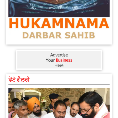
ਫੋਟੋ ਗੈਲਰੀ