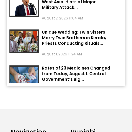
Military Attack...
August 2, 2026 11:04 AM
Unique Wedding: Twin Sisters
Marry Twin Brothers in Kerala;
Priests Conducting Rituals...
August 1, 2026 11:24 AM
Rates of 23 Medicines Changed
from Today, August 1: Central
Government’s Big...
August 1, 2026 11:23 AM
Explosion During Peace Rally in
Pakistan’s Khyber Pakhtunkhwa:
7 Killed, 18 Injured
August 2, 2026 10:05 PM
Navigation
Punjabi