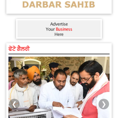
ਫੋਟੋ ਗੈਲਰੀ
❮
❯