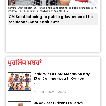
CM Saini listening to public grievances at his
residence, Sant Kabir Kutir
ਤੁਹਾਡ
Explosion During Peace Rally in
Pakistan’s Khyber Pakhtunkhwa:
7 Killed, 18 Injured
August 2, 2026 10:05 PM
ਪ੍ਰਸਿੱਧ ਖ਼ਬਰਾਂ
India Wins 8 Gold Medals on Day
10 of Commonwealth Games:
7...
August 2, 2026 11:06 AM
US Advises Citizens to Leave
West Asia: Hints of Major