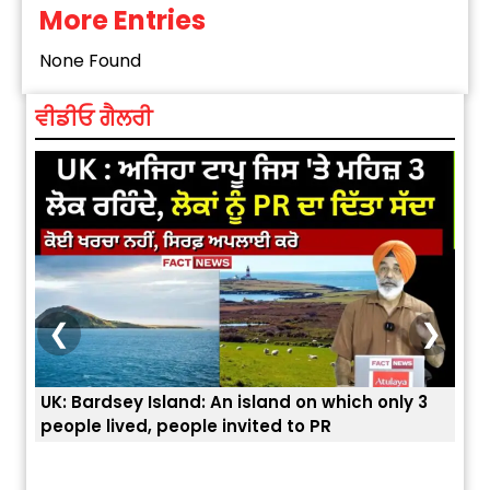
More Entries
Alternative:
None Found
ਵੀਡੀਓ ਗੈਲਰੀ
❮
❯
UK: Bardsey Island: An island on which only 3
ਭਾਰਤ
people lived, people invited to PR
ਯੂਐ