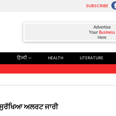
SUBSCRIBE
हिन्दी
HEALTH
LITERATURE
ਅੱ
 ਸੁਰੱਖਿਆ ਅਲਰਟ ਜਾਰੀ