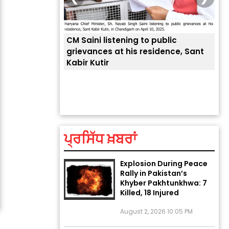
CM Saini listening to public
grievances at his residence, Sant
Kabir Kutir
ਤੁਹਾਡੀ ਚੁੱਪ ਤੁਹਾਨੂੰ
ਲੈਂਦੀ ਹੈ
ਅੱਜ ਦਾ ਰਾਸ਼ੀਫਲ (5 ਅਗਸਤ
2026): ਜਾਣੋ ਤੁਹਾਡੀ ਰਾਸ਼ੀ ‘ਤੇ
ਗ੍ਰਹਿਆਂ ਦੀ...
August 5, 2026 6:23 AM
ਪ੍ਰਸਿੱਧ ਖ਼ਬਰਾਂ
Explosion During Peace
Rally in Pakistan’s
Khyber Pakhtunkhwa: 7
Killed, 18 Injured
August 2, 2026 10:05 PM
India Wins 8 Gold