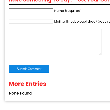
Name (required)
Mail (will not be published) (requir
“Success st
challenge, 
zone.”
More Entries
Alternative:
None Found