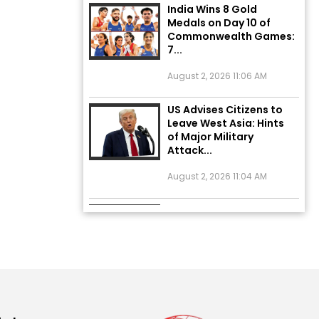
Medals on Day 10 of
Commonwealth Games:
7...
August 2, 2026 11:06 AM
US Advises Citizens to
Leave West Asia: Hints
of Major Military
Attack...
August 2, 2026 11:04 AM
Unique Wedding: Twin
Sisters Marry Twin
Brothers in Kerala;
Priests Conducting
Rituals...
August 1, 2026 11:24 AM
ਅੱਜ ਦਾ ਰਾਸ਼ੀਫਲ (5 ਅਗਸਤ