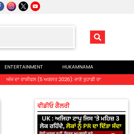
ENTERTAINMENT
HUKAMNAMA
ਜ ਦਾ ਰਾਸ਼ੀਫਲ (5 ਅਗਸਤ 2026): ਜਾਣੋ ਤੁਹਾਡੀ ਰਾਸ਼ੀ ‘ਤੇ ਗ੍ਰਹਿਆਂ ਦੀ ਚਾਲ
ਵੀਡੀਓ ਗੈਲਰੀ