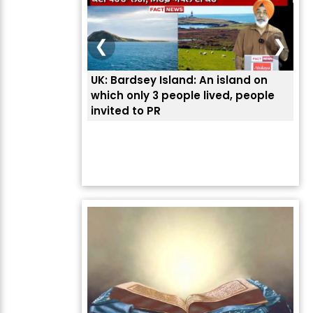
❮
❯
UK: Bardsey Island: An island on
ਭਾਰਤੀਆਂ ਨੂੰ ਬੇੜੀਆ
which only 3 people lived, people
ਅਮਰੀਕਾ ਨੇ ? | ਯੂ
invited to PR
ਦੱਸਿਆ ਅਸਲ ਕਾਰ