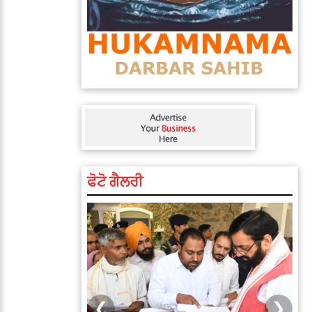
ਫੋਟੋ ਗੈਲਰੀ
❮
❯