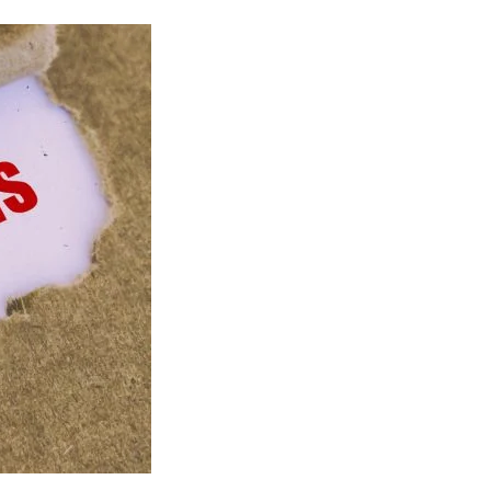
Naam Sada Sukhdai
andar Sohna