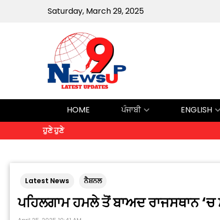
Saturday, March 29, 2025
HOME
ਪੰਜਾਬੀ
ENGLISH
ਹੁਣੇ ਹੁਣੇ
Latest News
ਨੈਸ਼ਨਲ
ਪਹਿਲਗਾਮ ਹਮਲੇ ਤੋਂ ਬਾਅਦ ਰਾਜਸਥਾਨ ‘ਚ