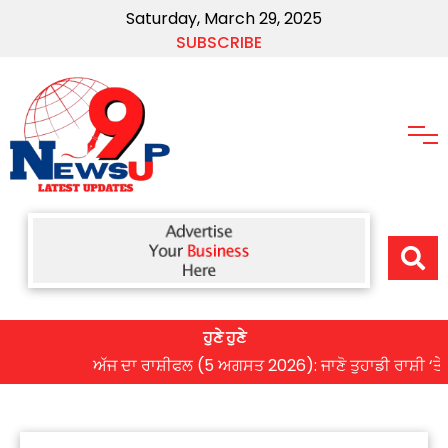
Saturday, March 29, 2025
SUBSCRIBE
ਹੁਣੇ ਹੁਣੇ
ਅੱਜ ਦਾ ਰਾਸ਼ੀਫਲ (5 ਅਗਸਤ 2026): ਜਾਣੋ ਤੁਹਾਡੀ ਰਾਸ਼ੀ ‘ਤੇ ਗ੍ਰਹ