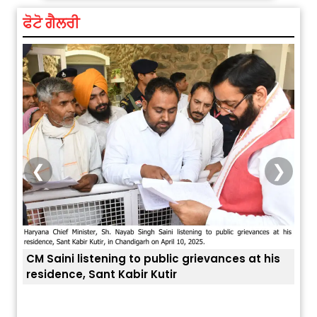
ਫੋਟੋ ਗੈਲਰੀ
❮
❯
is