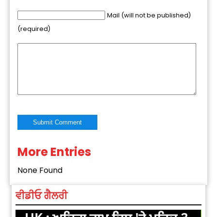
Mail (will not be published)
(required)
More Entries
Alternative:
None Found
ਵੀਡੀਓ ਗੈਲਰੀ