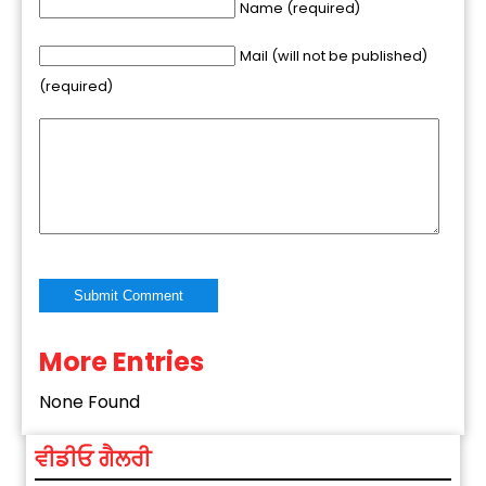
Name (required)
Mail (will not be published)
(required)
More Entries
Alternative:
None Found
ਵੀਡੀਓ ਗੈਲਰੀ