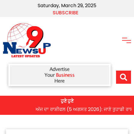
Saturday, March 29, 2025
SUBSCRIBE
ਹੁਣੇ ਹੁਣੇ
ਅੱਜ ਦਾ ਰਾਸ਼ੀਫਲ (5 ਅਗਸਤ 2026): ਜਾਣੋ ਤੁਹਾਡੀ ਰਾਸ਼ੀ ‘ਤੇ