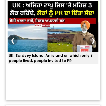
❮
❯
UK: Bardsey Island: An island on which only 3
ਭਾਰਤ
people lived, people invited to PR
ਯੂਐ