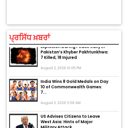
ਤੁਹਾਡ
ਅੱਜ ਦਾ ਰਾਸ਼ੀਫਲ (5 ਅਗਸਤ 2026): ਜਾਣੋ
ਤੁਹਾਡੀ ਰਾਸ਼ੀ ‘ਤੇ ਗ੍ਰਹਿਆਂ ਦੀ...
August 5, 2026 6:23 AM
ਪ੍ਰਸਿੱਧ ਖ਼ਬਰਾਂ
Explosion During Peace Rally in
Pakistan’s Khyber Pakhtunkhwa:
7 Killed, 18 Injured
August 2, 2026 10:05 PM
India Wins 8 Gold Medals on Day
10 of Commonwealth Games:
7...
August 2, 2026 11:06 AM
US Advises Citizens to Leave
West Asia: Hints of Major
Military Attack...