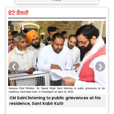
ਫੋਟੋ ਗੈਲਰੀ
❮
❯
CM Saini listening to public grievances at his
residence, Sant Kabir Kutir