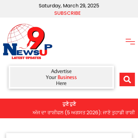
Saturday, March 29, 2025
SUBSCRIBE
ਹੁਣੇ ਹੁਣੇ
ਅੱਜ ਦਾ ਰਾਸ਼ੀਫਲ (5 ਅਗਸਤ 2026): ਜਾਣੋ ਤੁਹਾਡੀ ਰਾਸ਼ੀ ‘ਤੇ ਗ੍