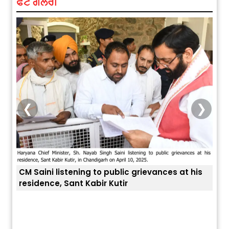
ਫੋਟੋ ਗੈਲਰੀ
❮
❯
CM Saini listening to public grievances at his
residence, Sant Kabir Kutir
ਅੱਜ ਦਾ ਰਾਸ਼ੀਫਲ (5 ਅਗਸਤ 2026): ਜਾਣੋ
ਤੁਹਾਡ