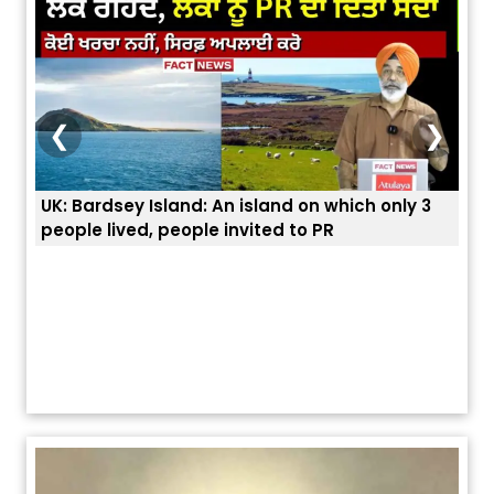
❮
❯
UK: Bardsey Island: An island on which only 3
ਭਾਰਤ
people lived, people invited to PR
ਯੂਐ