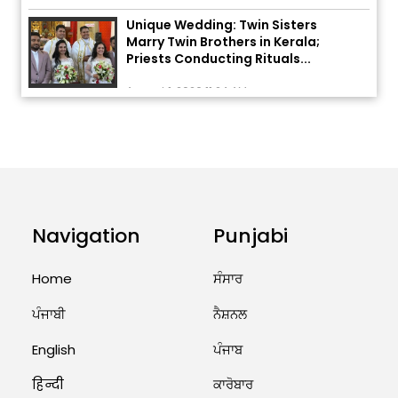
Unique Wedding: Twin Sisters
Marry Twin Brothers in Kerala;
Priests Conducting Rituals...
August 1, 2026 11:24 AM
ਅੱਜ ਦਾ ਰਾਸ਼ੀਫਲ (5 ਅਗਸਤ 2026): ਜਾਣੋ
ਤੁਹਾਡੀ ਰਾਸ਼ੀ ‘ਤੇ ਗ੍ਰਹਿਆਂ ਦੀ...
August 5, 2026 6:23 AM
Explosion During Peace Rally in
Pakistan’s Khyber Pakhtunkhwa:
Navigation
Punjabi
7 Killed, 18 Injured
August 2, 2026 10:05 PM
Home
ਸੰਸਾਰ
ਪੰਜਾਬੀ
ਨੈਸ਼ਨਲ
India Wins 8 Gold Medals on Day
10 of Commonwealth Games:
English
ਪੰਜਾਬ
7...
हिन्दी
ਕਾਰੋਬਾਰ
August 2, 2026 11:06 AM