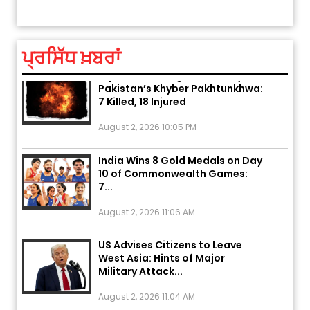
ਤੁਹਾਡੀ ਰਾਸ਼ੀ ‘ਤੇ ਗ੍ਰਹਿਆਂ ਦੀ...
August 5, 2026 6:23 AM
ਪ੍ਰਸਿੱਧ ਖ਼ਬਰਾਂ
Explosion During Peace Rally in
Pakistan’s Khyber Pakhtunkhwa:
7 Killed, 18 Injured
August 2, 2026 10:05 PM
India Wins 8 Gold Medals on Day
10 of Commonwealth Games:
7...
August 2, 2026 11:06 AM
US Advises Citizens to Leave
West Asia: Hints of Major
Military Attack...
August 2, 2026 11:04 AM