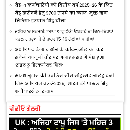
ग्रेड-4 कर्मचारियों को वित्तीय वर्ष 2025-26 के लिए
गेंहू खरीदने हेतु 9700 रुपये का ब्याज-मुक्त ऋण
मिलेगा: हरपाल सिंह चीमा
ਜਲੰਧਰ ‘ਚ ਸਨਸਨੀ: ‘ਆਪ’ ਆਗੂ ਲੱਕੀ ਓਬਰਾਏ ਦਾ ਦਿਨ-ਦਿਹਾੜੇ
ਕਤਲ; ਗੁਰਦੁਆਰੇ ਦੇ ਬਾਹਰ 15-16 ਗੋਲੀਆਂ ਮਾਰੀਆਂ
अब शिफ्ट के बाद बॉस के कॉल-ईमेल को कर
सकेंगे कानूनी तौर पर मना? संसद में पेश हुआ
‘राइट टू डिस्कनेक्ट बिल’
साउथ सूडान की एवलिन नीम मोहम्मद सालेह बनी
मिस ओशियन वर्ल्ड-2025, भारत की पारुल सिंह
बनीं फर्स्ट रनर-अप
ਵੀਡੀਓ ਗੈਲਰੀ