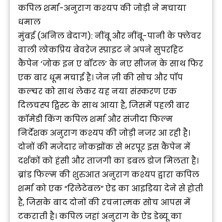
कपिल शर्मा-अनुराग कश्‍यप की जोड़ी ने मचाया
धमाल
मुंबई (अनिल बेदाग): नींबू और नींबू-पानी के फ्लेवर
वाली लोकप्रिय बेवरेज स्प्राइट ने अपने सुपरहिट
कैंपेन ‘जोक इन ए बॉटल’ के नए सीजन के साथ फिर
एक बार धूम मचाई है। जेन ज़ी की सोच और पॉप
कल्चर को साथ लेकर यह नया संस्करण एक
दिलचस्प ट्विस्ट के साथ आया है, जिसमें पहली बार
कॉमेडी किंग कपिल शर्मा और संजीदा फिल्म
निर्देशक अनुराग कश्यप की जोड़ी नजर आ रही है।
दोनों की मजेदार नोकझोंक से भरपूर इस कैंपेन में
दर्शकों को हंसी और ताजगी का डबल डोज मिलता है।
ब्रांड फिल्म की शुरुआत अनुराग कश्यप द्वारा कपिल
शर्मा को एक “रिलेटेबल” ऐड का आइडिया देने से होती
है, जिसके बाद दोनों की रचनात्मक सोच आपस में
टकराती है। कपिल जहां अनुराग के ऐड डेब्यू का