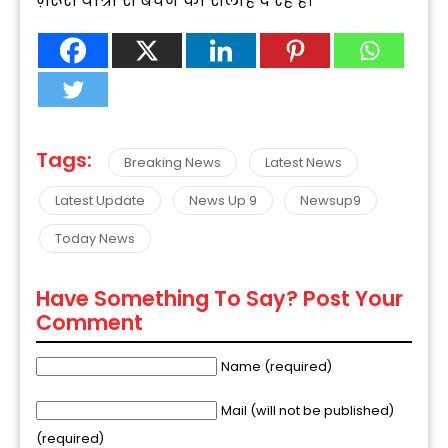
ज़रूरी यात्रा से बचने की सलाह दे रहे हैं।”
Tags:
Breaking News
Latest News
Latest Update
News Up 9
Newsup9
Today News
Have Something To Say? Post Your
Comment
Name (required)
Mail (will not be published)
(required)