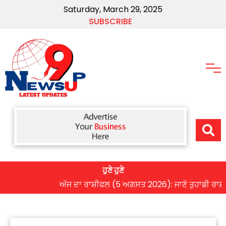
Saturday, March 29, 2025
SUBSCRIBE
ਹੁਣੇ ਹੁਣੇ
ਅੱਜ ਦਾ ਰਾਸ਼ੀਫਲ (5 ਅਗਸਤ 2026): ਜਾਣੋ ਤੁਹਾਡੀ ਰਾਸ਼ੀ ‘ਤੇ