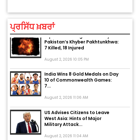
ਤੁਹਾਡੀ ਰਾਸ਼ੀ ‘ਤੇ ਗ੍ਰਹਿਆਂ ਦੀ...
August 5, 2026 6:23 AM
ਪ੍ਰਸਿੱਧ ਖ਼ਬਰਾਂ
Explosion During Peace Rally in
Pakistan’s Khyber Pakhtunkhwa:
7 Killed, 18 Injured
August 2, 2026 10:05 PM
India Wins 8 Gold Medals on Day
10 of Commonwealth Games:
7...
August 2, 2026 11:06 AM
US Advises Citizens to Leave
West Asia: Hints of Major
Military Attack...
August 2, 2026 11:04 AM