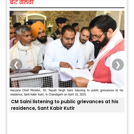
ਫੋਟੋ ਗੈਲਰੀ
❮
❯
CM Saini listening to public grievances at his
residence, Sant Kabir Kutir
ਤੁਹਾਡ
ਅੱਜ ਦਾ ਰਾਸ਼ੀਫਲ (5 ਅਗਸਤ 2026): ਜਾਣੋ