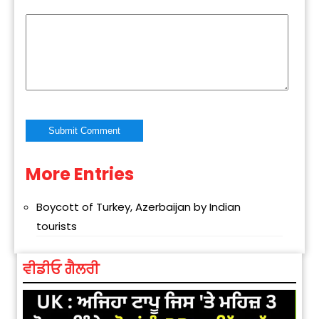
More Entries
Alternative:
Boycott of Turkey, Azerbaijan by Indian
tourists
ਵੀਡੀਓ ਗੈਲਰੀ