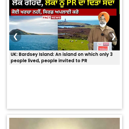
❮
❯
UK: Bardsey Island: An island on which only 3
ਭਾਰਤ
people lived, people invited to PR
ਯੂਐ