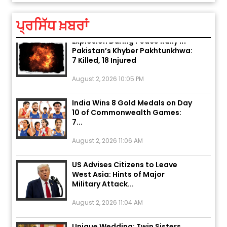
August 5, 2026 6:23 AM
ਪ੍ਰਸਿੱਧ ਖ਼ਬਰਾਂ
Explosion During Peace Rally in
Pakistan’s Khyber Pakhtunkhwa:
7 Killed, 18 Injured
August 2, 2026 10:05 PM
India Wins 8 Gold Medals on Day
10 of Commonwealth Games:
7...
August 2, 2026 11:06 AM
US Advises Citizens to Leave
West Asia: Hints of Major
Military Attack...
August 2, 2026 11:04 AM
Unique Wedding: Twin Sisters