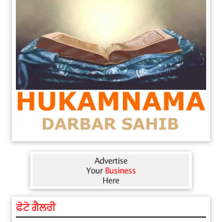
ਫੋਟੋ ਗੈਲਰੀ