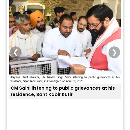
❮
❯
CM Saini listening to public grievances at his
residence, Sant Kabir Kutir
ਤੁਹਾਡ
ਅੱਜ ਦਾ ਰਾਸ਼ੀਫਲ (5 ਅਗਸਤ 2026): ਜਾਣੋ
ਤੁਹਾਡੀ ਰਾਸ਼ੀ ‘ਤੇ ਗ੍ਰਹਿਆਂ ਦੀ...