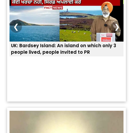
❮
❯
UK: Bardsey Island: An island on which only 3
ਭਾਰਤ
people lived, people invited to PR
ਯੂਐ