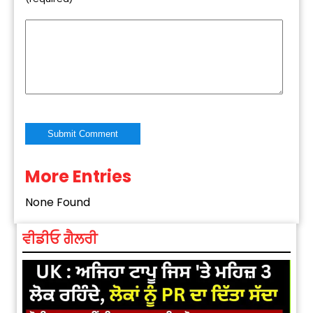
More Entries
Alternative:
None Found
ਵੀਡੀਓ ਗੈਲਰੀ