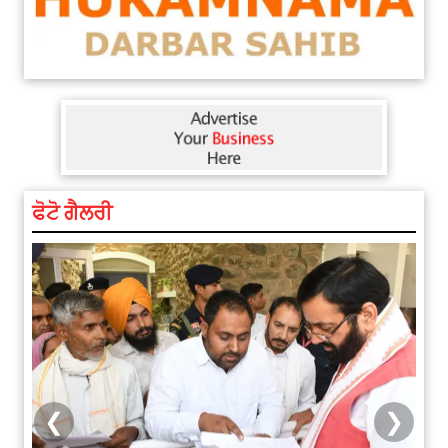
ਫੋਟੋ ਗੈਲਰੀ
❮
❯