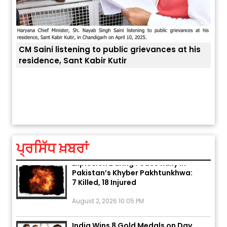
CM Saini listening to public grievances at his
residence, Sant Kabir Kutir
ਤੁਹਾਡ
ਅੱਜ ਦਾ ਰਾਸ਼ੀਫਲ (5 ਅਗਸਤ 2026): ਜਾਣੋ
ਤੁਹਾਡੀ ਰਾਸ਼ੀ ‘ਤੇ ਗ੍ਰਹਿਆਂ ਦੀ...
August 5, 2026 6:23 AM
ਪ੍ਰਸਿੱਧ ਖ਼ਬਰਾਂ
Explosion During Peace Rally in
Pakistan’s Khyber Pakhtunkhwa:
7 Killed, 18 Injured
August 2, 2026 10:05 PM
India Wins 8 Gold Medals on Day
10 of Commonwealth Games: