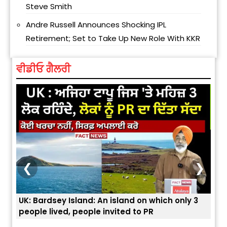
Steve Smith
Andre Russell Announces Shocking IPL
Retirement; Set to Take Up New Role With KKR
ਵੀਡੀਓ ਗੈਲਰੀ
❮
❯
UK: Bardsey Island: An island on which only 3
ਭਾਰਤ
people lived, people invited to PR
ਯੂਐ