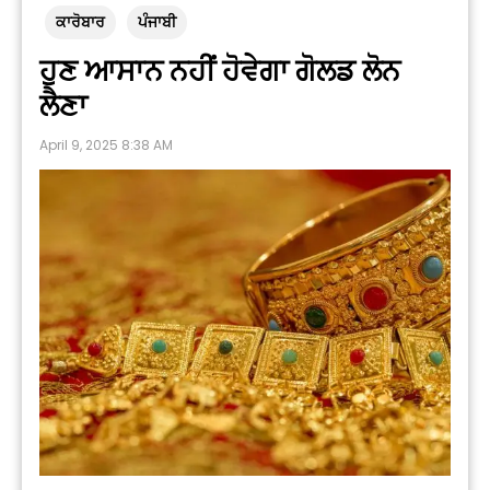
ਕਾਰੋਬਾਰ
ਪੰਜਾਬੀ
ਹੁਣ ਆਸਾਨ ਨਹੀਂ ਹੋਵੇਗਾ ਗੋਲਡ ਲੋਨ
ਲੈਣਾ
April 9, 2025 8:38 AM