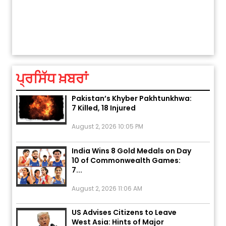
ਅੱਜ ਦਾ ਰਾਸ਼ੀਫਲ (5 ਅਗਸਤ 2026): ਜਾਣੋ
ਤੁਹਾਡੀ ਚੁੱਪ ਤੁਹਾਨੂੰ ਬਹੁਤ ਰੋਗਾਂ ਤੇ ਅਲਾਮਤਾਂ ਤੋਂ ਬਚਾ ਲੈਂਦੀ ਹੈ
ਤੁਹਾਡੀ ਰਾਸ਼ੀ ‘ਤੇ ਗ੍ਰਹਿਆਂ ਦੀ...
August 5, 2026 6:23 AM
ਪ੍ਰਸਿੱਧ ਖ਼ਬਰਾਂ
Explosion During Peace Rally in
Pakistan’s Khyber Pakhtunkhwa:
7 Killed, 18 Injured
August 2, 2026 10:05 PM
India Wins 8 Gold Medals on Day
10 of Commonwealth Games:
7...
August 2, 2026 11:06 AM
US Advises Citizens to Leave
West Asia: Hints of Major
Military Attack...