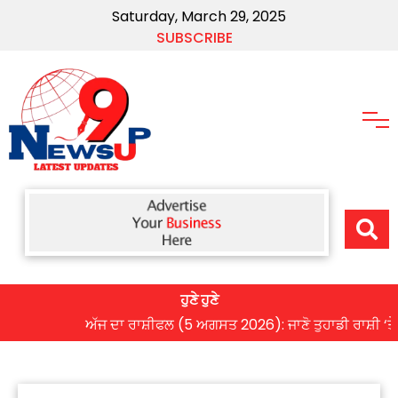
Saturday, March 29, 2025
SUBSCRIBE
ਹੁਣੇ ਹੁਣੇ
ਅੱਜ ਦਾ ਰਾਸ਼ੀਫਲ (5 ਅਗਸਤ 2026): ਜਾਣੋ ਤੁਹਾਡੀ ਰਾਸ਼ੀ ‘ਤੇ ਗ੍ਰ