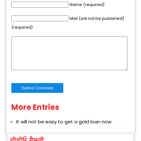
Name (required)
Mail (will not be published)
(required)
More Entries
Alternative:
It will not be easy to get a gold loan now
ਵੀਡੀਓ ਗੈਲਰੀ