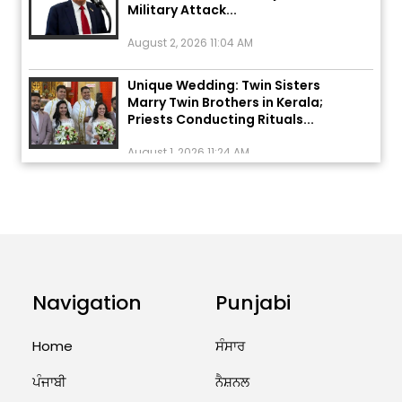
August 2, 2026 11:04 AM
Unique Wedding: Twin Sisters
Marry Twin Brothers in Kerala;
Priests Conducting Rituals...
August 1, 2026 11:24 AM
ਅੱਜ ਦਾ ਰਾਸ਼ੀਫਲ (5 ਅਗਸਤ 2026): ਜਾਣੋ
ਤੁਹਾਡੀ ਰਾਸ਼ੀ ‘ਤੇ ਗ੍ਰਹਿਆਂ ਦੀ...
August 5, 2026 6:23 AM
Explosion During Peace Rally in
Pakistan’s Khyber Pakhtunkhwa:
Navigation
Punjabi
7 Killed, 18 Injured
August 2, 2026 10:05 PM
Home
ਸੰਸਾਰ
ਪੰਜਾਬੀ
ਨੈਸ਼ਨਲ
India Wins 8 Gold Medals on Day
10 of Commonwealth Games: