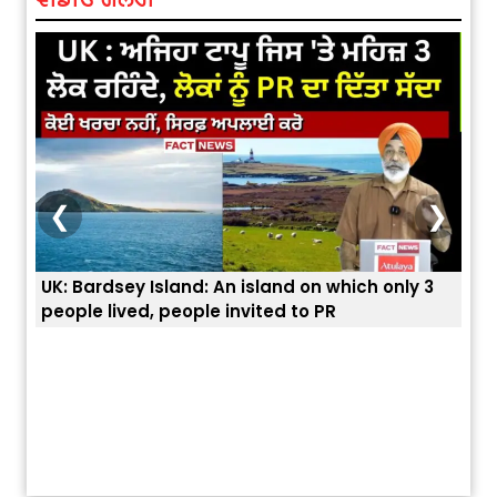
❮
❯
nly 3
ਭਾਰਤੀਆਂ ਨੂੰ ਬੇੜੀਆਂ ਲਾ ਕੇ ਹੀ ਡਿਪੋਰਟ ਕਿਉਂ ਕੀਤੇ ਅਮਰੀਕਾ ਨੇ ? |
ਯੂਐੱਸ ਬਾਰਡਰ ਪੈਟਰੋਲ ਚੀਫ਼ ਨੇ ਦੱਸਿਆ ਅਸਲ ਕਾਰਨ