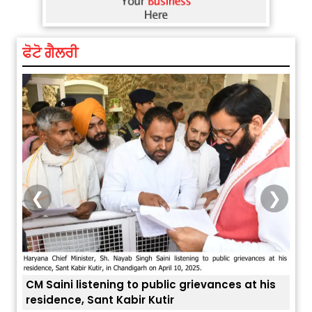
ਫੋਟੋ ਗੈਲਰੀ
❮
❯
at his