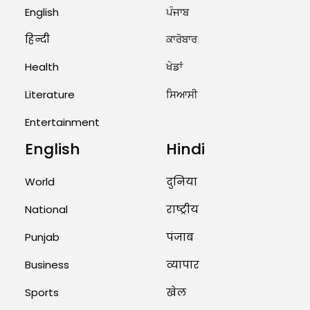
7...
English
ਪੰਜਾਬ
August 2, 2026 11:06 AM
हिन्दी
ਕਾਰੋਬਾਰ
Health
ਖੇਡਾਂ
US Advises Citizens to Leave
West Asia: Hints of Major
Literature
ਸਿਆਸੀ
Military Attack...
Entertainment
August 2, 2026 11:04 AM
English
Hindi
Unique Wedding: Twin Sisters
Marry Twin Brothers in Kerala;
Priests Conducting Rituals...
World
दुनिया
August 1, 2026 11:24 AM
National
राष्ट्रीय
Punjab
पंजाब
Business
व्यापार
Sports
खेल