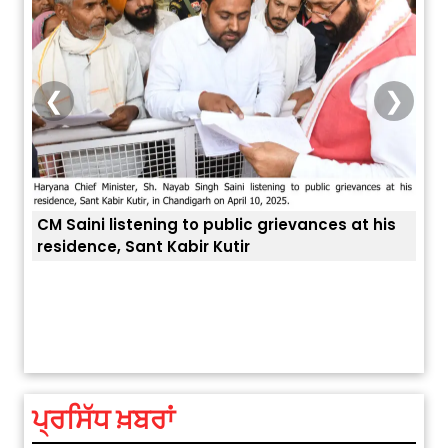
❮
❯
CM Saini listening to public grievances at his
residence, Sant Kabir Kutir
ਅੱਜ ਦਾ ਰਾਸ਼ੀਫਲ (5 ਅਗਸਤ 2026): ਜਾਣੋ
ਤੁਹਾਡ
ਤੁਹਾਡੀ ਰਾਸ਼ੀ ‘ਤੇ ਗ੍ਰਹਿਆਂ ਦੀ...
August 5, 2026 6:23 AM
ਪ੍ਰਸਿੱਧ ਖ਼ਬਰਾਂ
Explosion During Peace Rally in
Pakistan’s Khyber Pakhtunkhwa: