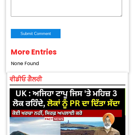
More Entries
Alternative:
None Found
ਵੀਡੀਓ ਗੈਲਰੀ