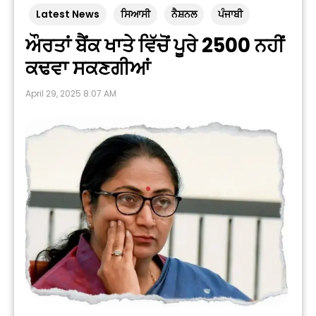
Latest News
ਸਿਆਸੀ
ਨੈਸ਼ਨਲ
ਪੰਜਾਬੀ
ਔਰਤਾਂ ਬੈਂਕ ਖਾਤੇ ਵਿੱਚੋਂ ਪੂਰੇ ₹2500 ਨਹੀਂ
ਕਢਵਾ ਸਕਣਗੀਆਂ
April 29, 2025 8:07 AM