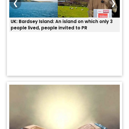
❮
❯
UK: Bardsey Island: An island on which only 3
ਭਾਰਤ
people lived, people invited to PR
ਯੂਐ