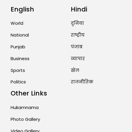
English
Hindi
Unique Wedding: Twin Sisters
Marry Twin Brothers in Kerala;
World
दुनिया
Priests Conducting Rituals...
August 1, 2026 11:24 AM
National
राष्ट्रीय
Punjab
पंजाब
Business
व्यापार
Sports
खेल
Politics
राजनीतिक
Other Links
Hukamnama
Photo Gallery
Video Gallery