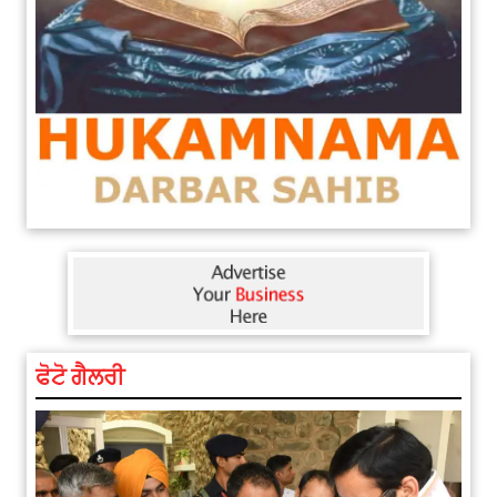
ਫੋਟੋ ਗੈਲਰੀ