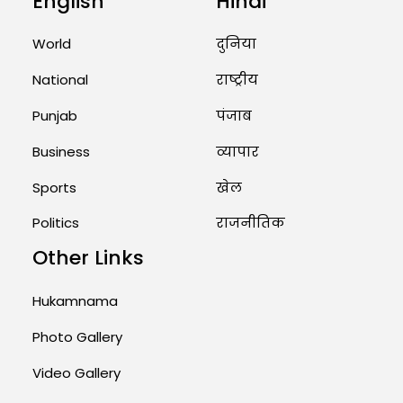
English
Hindi
Marry Twin Brothers in Kerala;
Priests Conducting Rituals...
World
दुनिया
August 1, 2026 11:24 AM
National
राष्ट्रीय
Punjab
पंजाब
Business
व्यापार
Sports
खेल
Politics
राजनीतिक
Other Links
Hukamnama
Photo Gallery
Video Gallery