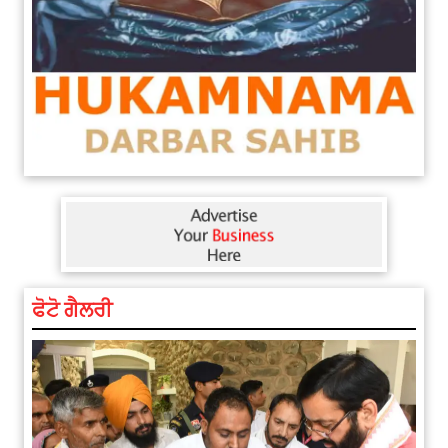
ਫੋਟੋ ਗੈਲਰੀ