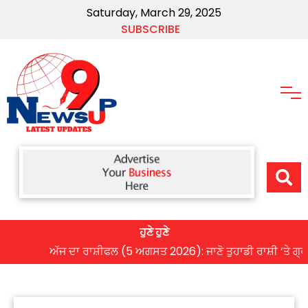
Saturday, March 29, 2025
SUBSCRIBE
ਹੁਣੇ ਹੁਣੇ
ਅੱਜ ਦਾ ਰਾਸ਼ੀਫਲ (5 ਅਗਸਤ 2026): ਜਾਣੋ ਤੁਹਾਡੀ ਰਾਸ਼ੀ ‘ਤੇ ਗ੍ਰਹਿਆ