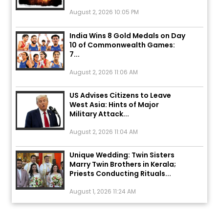
August 2, 2026 10:05 PM
India Wins 8 Gold Medals on Day
10 of Commonwealth Games:
7...
August 2, 2026 11:06 AM
US Advises Citizens to Leave
West Asia: Hints of Major
Military Attack...
August 2, 2026 11:04 AM
Unique Wedding: Twin Sisters
Marry Twin Brothers in Kerala;
Priests Conducting Rituals...
August 1, 2026 11:24 AM
ਅੱਜ ਦਾ ਰਾਸ਼ੀਫਲ (5 ਅਗਸਤ 2026): ਜਾਣੋ
ਤੁਹਾਡੀ ਰਾਸ਼ੀ ‘ਤੇ ਗ੍ਰਹਿਆਂ ਦੀ...