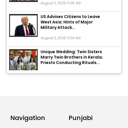
US Advises Citizens to Leave
West Asia: Hints of Major
Military Attack...
August 2, 2026 11:04 AM
Unique Wedding: Twin Sisters
Marry Twin Brothers in Kerala;
Priests Conducting Rituals...
August 1, 2026 11:24 AM
ਅੱਜ ਦਾ ਰਾਸ਼ੀਫਲ (5 ਅਗਸਤ 2026): ਜਾਣੋ
ਤੁਹਾਡੀ ਰਾਸ਼ੀ ‘ਤੇ ਗ੍ਰਹਿਆਂ ਦੀ...
August 5, 2026 6:23 AM
Explosion During Peace Rally in
Navigation
Punjabi
Pakistan’s Khyber Pakhtunkhwa:
7 Killed, 18 Injured