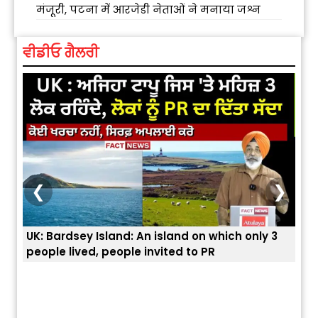
मंजूरी, पटना में आरजेडी नेताओं ने मनाया जश्न
ਵੀਡੀਓ ਗੈਲਰੀ
❮
❯
UK: Bardsey Island: An island on which only 3
ਭਾਰਤ
people lived, people invited to PR
ਯੂਐ