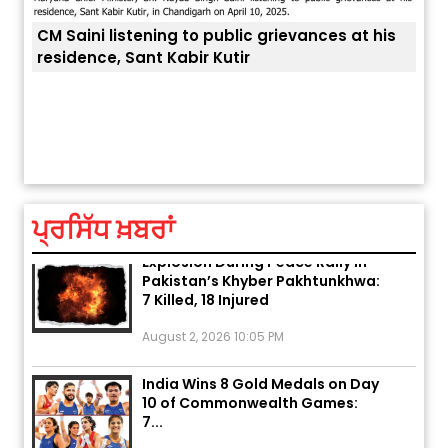
CM Saini listening to public grievances at his
residence, Sant Kabir Kutir
ਤੁਹਾਡ
ਅੱਜ ਦਾ ਰਾਸ਼ੀਫਲ (5 ਅਗਸਤ 2026): ਜਾਣੋ
ਤੁਹਾਡੀ ਰਾਸ਼ੀ ‘ਤੇ ਗ੍ਰਹਿਆਂ ਦੀ...
August 5, 2026 6:23 AM
ਪ੍ਰਸਿੱਧ ਖ਼ਬਰਾਂ
Explosion During Peace Rally in
Pakistan’s Khyber Pakhtunkhwa:
7 Killed, 18 Injured
August 2, 2026 10:05 PM
India Wins 8 Gold Medals on Day
10 of Commonwealth Games:
7...
August 2, 2026 11:06 AM