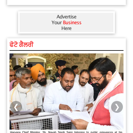
ਫੋਟੋ ਗੈਲਰੀ
❮
❯