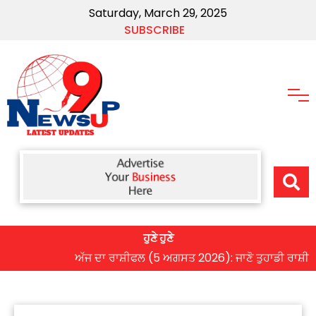
Saturday, March 29, 2025
SUBSCRIBE
ਹੁਣੇ ਹੁਣੇ
ਅੱਜ ਦਾ ਰਾਸ਼ੀਫਲ (5 ਅਗਸਤ 2026): ਜਾਣੋ ਤੁਹਾਡੀ ਰਾਸ਼ੀ ‘ਤੇ ਗ੍