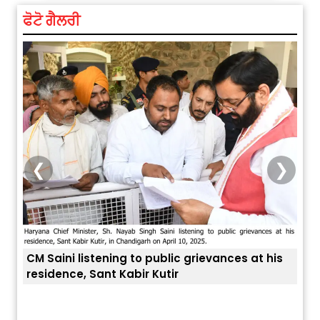
ਫੋਟੋ ਗੈਲਰੀ
❮
❯
is
Explosion During Peace Rally in