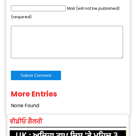
Mail (will not be published)
(required)
More Entries
Alternative:
None Found
ਵੀਡੀਓ ਗੈਲਰੀ