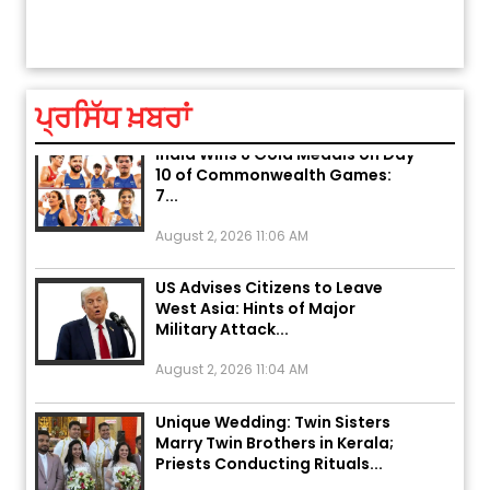
ਤੁਹਾਡੀ ਚੁੱਪ ਤੁਹਾਨੂੰ ਬਹੁਤ ਰੋਗਾਂ ਤੇ ਅਲਾਮਤਾਂ ਤੋਂ ਬਚਾ ਲੈਂਦੀ ਹੈ
ਆਪਣੀ
Pakistan’s Khyber Pakhtunkhwa:
ਆਪਣੇ
7 Killed, 18 Injured
August 2, 2026 10:05 PM
ਪ੍ਰਸਿੱਧ ਖ਼ਬਰਾਂ
India Wins 8 Gold Medals on Day
10 of Commonwealth Games:
7...
August 2, 2026 11:06 AM
US Advises Citizens to Leave
West Asia: Hints of Major
Military Attack...
August 2, 2026 11:04 AM
Unique Wedding: Twin Sisters
Marry Twin Brothers in Kerala;
Priests Conducting Rituals...
August 1, 2026 11:24 AM